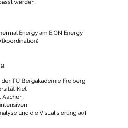
passt werden.
othermal Energy am E.ON Energy
ktkoordination)
ng
ik der TU Bergakademie Freiberg
sität Kiel
, Aachen.
intensiven
alyse und die Visualisierung auf