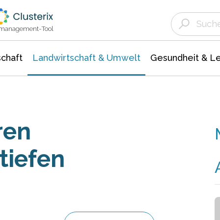
Landwirtschaft & Umwelt
Gesundheit &
Agrar- Forstwissenschaften
Unternehmensmeldungen
Biowissenschafte
Ökologie Umwelt- Naturschutz
ktmanagement-Tool
chaft
Landwirtschaft & Umwelt
Gesundheit & L
ren
tiefen