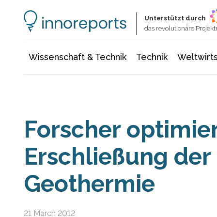
Wissenschaft & Technik
Informationstechnologie
Energie & Elektrotechnik
Unterstützt durch
das revolutionäre Proje
Wissenschaft & Technik
Technik
Weltwirts
Forscher optimie
Erschließung der 
Geothermie
21 March 2012