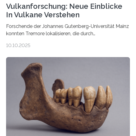
Vulkanforschung: Neue Einblicke
In Vulkane Verstehen
Forschende der Johannes Gutenberg-Universität Mainz
konnten Tremore lokalisieren, die durch
Magmabewegungen ausgelöst werden. Wie tickt ein
10.10.2025
Vulkan? Was passiert in der Erde darunter? Wo
entstehen Erschütterungen – Tremore genannt –
erzeugt durch Magma oder Gase, die sich durch
Schlote einen Weg nach oben bahnen? Jun.-Prof. Dr.
Miriam Christina Reiss, Vulkanseismologin an der
Johannes Gutenberg-Universität Mainz (JGU), und ihr
Team haben am Vulkan Oldoinyo Lengai in Tansania
solche Tremore lokalisiert. „Wir konnten die Tremore
nicht nur nachweisen, sondern ihren Ort in…