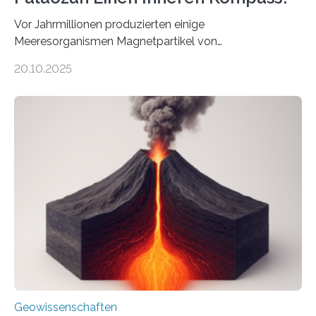
Vor Jahrmillionen produzierten einige
Meeresorganismen Magnetpartikel von
ungewöhnlicher Größe, die heute als Fossilien in
20.10.2025
Sedimenten zu finden sind. Nun ist es einem
internationalen Team gelungen, die magnetischen
Domänen auf einem dieser „Riesenmagnetfossilien” mit
einer raffinierten Methode an der Diamond-
Röntgenquelle zu kartieren. Ihre Analyse zeigt, dass
diese Partikel es den Organismen ermöglicht haben
könnten, winzige Schwankungen sowohl in der
Richtung als auch in der Intensität des Erdmagnetfelds
wahrzunehmen. Dadurch konnten sie sich verorten und
über den Ozean navigieren. Vor einigen Jahren…
Geowissenschaften