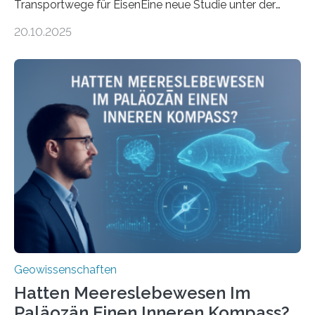
Transportwege für EisenEine neue Studie unter der
Leitung des MARUM – Zentrum für Marine
20.10.2025
Umweltwissenschaften der Universität Bremen –
beleuchtet, wie hydrothermale Quellen am
Meeresboden die Eisenverfügbarkeit und den globalen
Stoffkreislauf im Ozean prägen. Die Überblicksstudie
mit dem Titel „Iron’s Irony“ ist in Communications Earth
& Environment erschienen. Die Studie fasst bestehende
Forschungsergebnisse zusammen und interpretiert sie
neu, um zu erklären, wie Eisen, das aus hydrothermalen
Systemen freigesetzt wird, über ganze Ozeanbecken
transportiert werden kann. „Das…
Geowissenschaften
Hatten Meereslebewesen Im
Paläozän Einen Inneren Kompass?