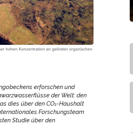
ner hohen Konzentration an gelösten organischen
Kongobeckens erforschen und
hwarzwasserflüsse der Welt: den
was dies über den CO₂-Haushalt
internationales Forschungsteam
sten Studie über den