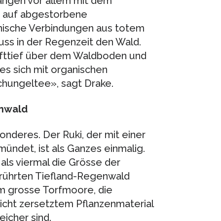
angen vor allem mit dem
t auf abgestorbene
nische Verbindungen aus totem
uss in der Regenzeit den Wald.
fttief über dem Waldboden und
 es sich mit organischen
schungeltee», sagt Drake.
enwald
nderes. Der Ruki, der mit einer
ündet, ist als Ganzes einmalig.
als viermal die Grösse der
rührten Tiefland-​Regenwald
m grosse Torfmoore, die
cht zersetztem Pflanzenmaterial
icher sind.