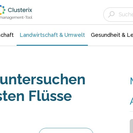
Landwirtschaft & Umwelt
Gesundheit &
Agrar- Forstwissenschaften
Unternehmensmeldungen
Biowissenschafte
Ökologie Umwelt- Naturschutz
ktmanagement-Tool
chaft
Landwirtschaft & Umwelt
Gesundheit & L
untersuchen
sten Flüsse