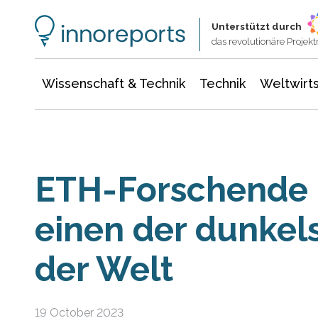
Wissenschaft & Technik
Informationstechnologie
Energie & Elektrotechnik
Unterstützt durch
das revolutionäre Proje
Wissenschaft & Technik
Technik
Weltwirts
ETH-Forschende 
einen der dunkel
der Welt
19 October 2023