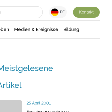
 Leben
Medien & Ereignisse
Interdisziplinäre Forschung
Veranstaltungsnachrichten
n Chemie
Gesellschaftswissenschaften
Kontakt
DE
eben
Medien & Ereignisse
Bildung
Meistgelesene
Artikel
25 April 2001
Forschungsergebnisse