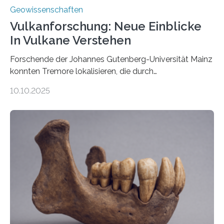
Geowissenschaften
Vulkanforschung: Neue Einblicke
In Vulkane Verstehen
Forschende der Johannes Gutenberg-Universität Mainz
konnten Tremore lokalisieren, die durch
Magmabewegungen ausgelöst werden. Wie tickt ein
10.10.2025
Vulkan? Was passiert in der Erde darunter? Wo
entstehen Erschütterungen – Tremore genannt –
erzeugt durch Magma oder Gase, die sich durch
Schlote einen Weg nach oben bahnen? Jun.-Prof. Dr.
Miriam Christina Reiss, Vulkanseismologin an der
Johannes Gutenberg-Universität Mainz (JGU), und ihr
Team haben am Vulkan Oldoinyo Lengai in Tansania
solche Tremore lokalisiert. „Wir konnten die Tremore
nicht nur nachweisen, sondern ihren Ort in…