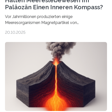
Hatten Meereslebewesen Im
Paläozän Einen Inneren Kompass?
Vor Jahrmillionen produzierten einige
Meeresorganismen Magnetpartikel von
ungewöhnlicher Größe, die heute als Fossilien in
20.10.2025
Sedimenten zu finden sind. Nun ist es einem
internationalen Team gelungen, die magnetischen
Domänen auf einem dieser „Riesenmagnetfossilien” mit
einer raffinierten Methode an der Diamond-
Röntgenquelle zu kartieren. Ihre Analyse zeigt, dass
diese Partikel es den Organismen ermöglicht haben
könnten, winzige Schwankungen sowohl in der
Richtung als auch in der Intensität des Erdmagnetfelds
wahrzunehmen. Dadurch konnten sie sich verorten und
über den Ozean navigieren. Vor einigen Jahren…