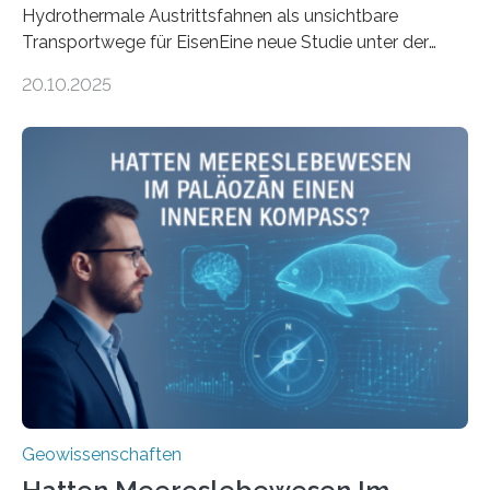
Hydrothermale Austrittsfahnen als unsichtbare
Transportwege für EisenEine neue Studie unter der
Leitung des MARUM – Zentrum für Marine
20.10.2025
Umweltwissenschaften der Universität Bremen –
beleuchtet, wie hydrothermale Quellen am
Meeresboden die Eisenverfügbarkeit und den globalen
Stoffkreislauf im Ozean prägen. Die Überblicksstudie
mit dem Titel „Iron’s Irony“ ist in Communications Earth
& Environment erschienen. Die Studie fasst bestehende
Forschungsergebnisse zusammen und interpretiert sie
neu, um zu erklären, wie Eisen, das aus hydrothermalen
Systemen freigesetzt wird, über ganze Ozeanbecken
transportiert werden kann. „Das…
Geowissenschaften