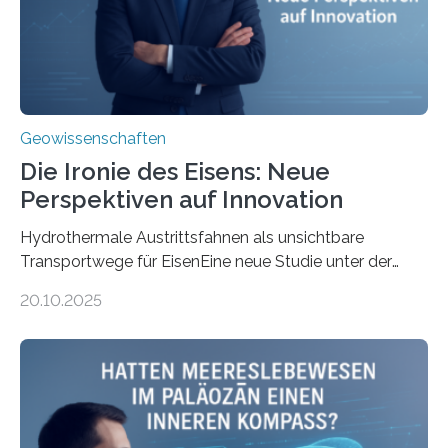
Geowissenschaften
Die Ironie des Eisens: Neue
Perspektiven auf Innovation
Hydrothermale Austrittsfahnen als unsichtbare
Transportwege für EisenEine neue Studie unter der
Leitung des MARUM – Zentrum für Marine
20.10.2025
Umweltwissenschaften der Universität Bremen –
beleuchtet, wie hydrothermale Quellen am
Meeresboden die Eisenverfügbarkeit und den globalen
Stoffkreislauf im Ozean prägen. Die Überblicksstudie
mit dem Titel „Iron’s Irony“ ist in Communications Earth
& Environment erschienen. Die Studie fasst bestehende