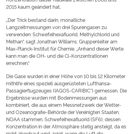
2015 kaum geändert hat.
„Der Trick bestand darin, monatliche
Langzeitmessungen von drei Spurengasen zu
verwenden: Schwefelhexafluorid, Methylchlorid und
Methan“, sagt Jonathan Williams, Gruppenleiter am
Max-Planck-Institut für Chemie. „Anhand dieser Werte
kann man die OH- und die Cl-Konzentrationen
errechnen.“
Die Gase wurden in einer Höhe von 10 bis 12 Kilometer
mithilfe eines speziell ausgerüsteten Lufthansa-
Passagierflugzeuges (IAGOS-CARIBIC*) gemessen. Die
Ergebnisse wurden mit Bodenmessungen aus
kombiniert, die aus einem Messnetzwerk der Wetter-
und Ozeanografie-Behörde der Vereinigten Staaten,
NOAA stammen. Schwefelhexafluorid (SF6), dessen
Konzentration in der Atmosphäre stetig ansteigt, da es
nicht abgebaut wird, zeigt, wann die Luft die