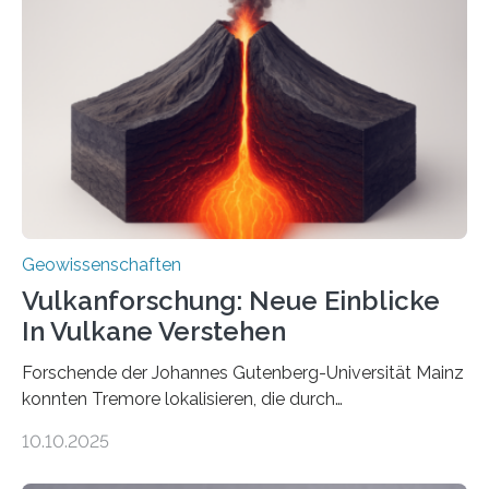
Röntgenquelle zu kartieren. Ihre Analyse zeigt, dass
diese Partikel es den Organismen ermöglicht haben
könnten, winzige Schwankungen sowohl in der
Richtung als auch in der Intensität des Erdmagnetfelds
wahrzunehmen. Dadurch konnten sie sich verorten und
über den Ozean navigieren. Vor einigen Jahren…
Geowissenschaften
Vulkanforschung: Neue Einblicke
In Vulkane Verstehen
Forschende der Johannes Gutenberg-Universität Mainz
konnten Tremore lokalisieren, die durch
Magmabewegungen ausgelöst werden. Wie tickt ein
10.10.2025
Vulkan? Was passiert in der Erde darunter? Wo
entstehen Erschütterungen – Tremore genannt –