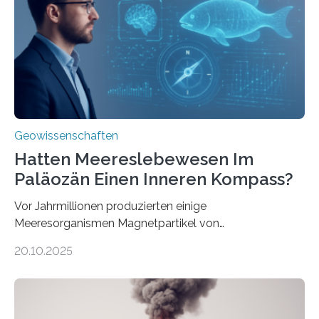
Forschungsergebnisse zusammen und interpretiert sie
neu, um zu erklären, wie Eisen, das aus hydrothermalen
Systemen freigesetzt wird, über ganze Ozeanbecken
transportiert werden kann. „Das…
Geowissenschaften
Hatten Meereslebewesen Im
Paläozän Einen Inneren Kompass?
Vor Jahrmillionen produzierten einige
Meeresorganismen Magnetpartikel von
ungewöhnlicher Größe, die heute als Fossilien in
20.10.2025
Sedimenten zu finden sind. Nun ist es einem
internationalen Team gelungen, die magnetischen
Domänen auf einem dieser „Riesenmagnetfossilien” mit
einer raffinierten Methode an der Diamond-