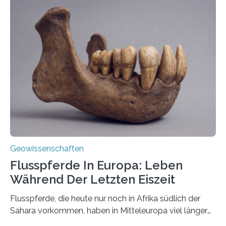
erzeugt durch Magma oder Gase, die sich durch
Schlote einen Weg nach oben bahnen? Jun.-Prof. Dr.
Miriam Christina Reiss, Vulkanseismologin an der
Johannes Gutenberg-Universität Mainz (JGU), und ihr
Team haben am Vulkan Oldoinyo Lengai in Tansania
solche Tremore lokalisiert. „Wir konnten die Tremore
nicht nur nachweisen, sondern ihren Ort in…
Geowissenschaften
Flusspferde In Europa: Leben
Während Der Letzten Eiszeit
Flusspferde, die heute nur noch in Afrika südlich der
Sahara vorkommen, haben in Mitteleuropa viel länger
überlebt, als bisher angenommen. Analysen von