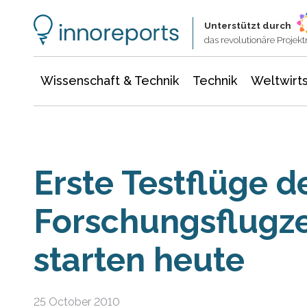
Wissenschaft & Technik
Informationstechnologie
Energie & Elektrotechnik
Unterstützt durch
das revolutionäre Proje
Wissenschaft & Technik
Technik
Weltwirts
Erste Testflüge d
Forschungsflugz
starten heute
25 October 2010