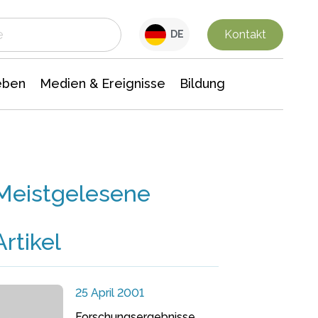
 Leben
Medien & Ereignisse
Interdisziplinäre Forschung
Veranstaltungsnachrichten
n Chemie
Gesellschaftswissenschaften
Kontakt
DE
eben
Medien & Ereignisse
Bildung
Meistgelesene
Artikel
25 April 2001
Forschungsergebnisse