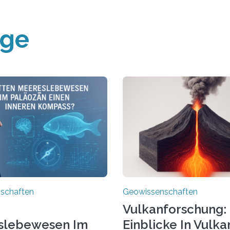
äge
schaften
Geowissenschaften
Vulkanforschung:
slebewesen Im
Einblicke In Vulka