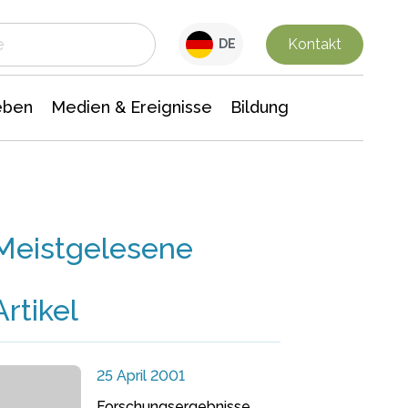
 Leben
Medien & Ereignisse
Interdisziplinäre Forschung
Veranstaltungsnachrichten
n Chemie
Gesellschaftswissenschaften
Kontakt
DE
eben
Medien & Ereignisse
Bildung
Meistgelesene
Artikel
25 April 2001
Forschungsergebnisse