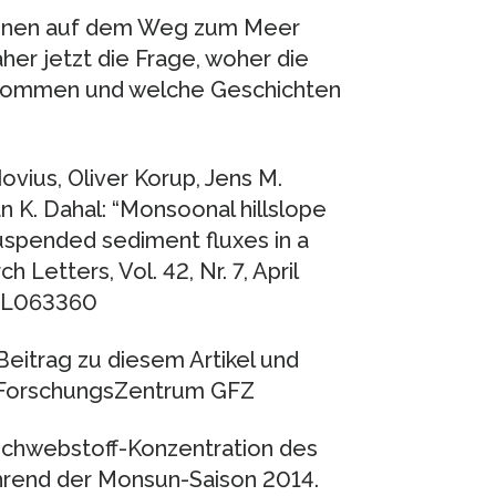
einen auf dem Weg zum Meer
her jetzt die Frage, woher die
h kommen und welche Geschichten
ovius, Oliver Korup, Jens M.
an K. Dahal: “Monsoonal hillslope
uspended sediment fluxes in a
 Letters, Vol. 42, Nr. 7, April
5GL063360
Beitrag zu diesem Artikel und
oForschungsZentrum GFZ
 Schwebstoff-Konzentration des
ährend der Monsun-Saison 2014.