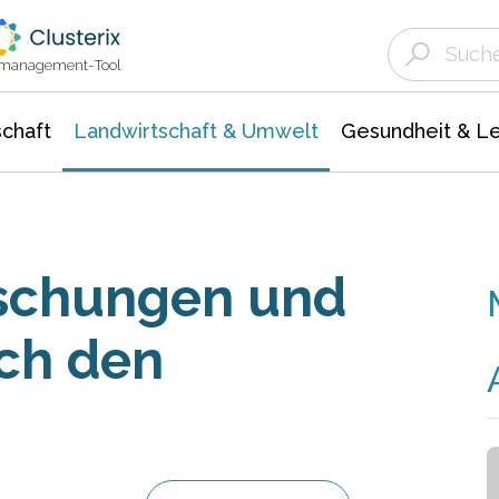
Landwirtschaft & Umwelt
Gesundheit &
Agrar- Forstwissenschaften
Unternehmensmeldungen
Biowissenschafte
Ökologie Umwelt- Naturschutz
ktmanagement-Tool
chaft
Landwirtschaft & Umwelt
Gesundheit & L
tschungen und
ch den