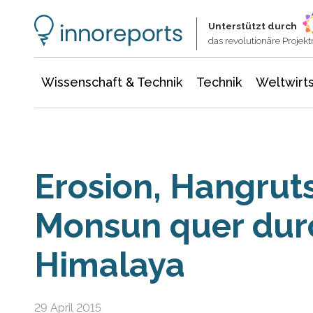
Wissenschaft & Technik
Informationstechnologie
Energie & Elektrotechnik
Unterstützt durch
das revolutionäre Proje
Wissenschaft & Technik
Technik
Weltwirts
Erosion, Hangru
Monsun quer dur
Himalaya
29 April 2015