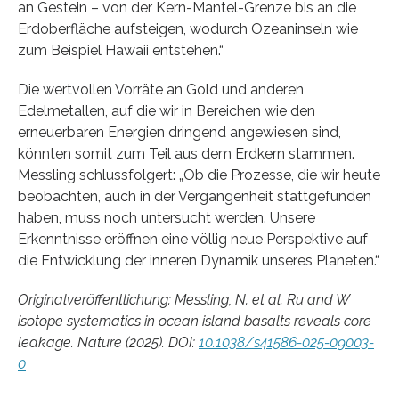
an Gestein – von der Kern-Mantel-Grenze bis an die
Erdoberfläche aufsteigen, wodurch Ozeaninseln wie
zum Beispiel Hawaii entstehen.“
Die wertvollen Vorräte an Gold und anderen
Edelmetallen, auf die wir in Bereichen wie den
erneuerbaren Energien dringend angewiesen sind,
könnten somit zum Teil aus dem Erdkern stammen.
Messling schlussfolgert: „Ob die Prozesse, die wir heute
beobachten, auch in der Vergangenheit stattgefunden
haben, muss noch untersucht werden. Unsere
Erkenntnisse eröffnen eine völlig neue Perspektive auf
die Entwicklung der inneren Dynamik unseres Planeten.“
Originalveröffentlichung: Messling, N. et al.
Ru and W
isotope systematics in ocean island basalts reveals core
leakage.
Nature (2025). DOI:
10.1038/s41586-025-09003-
0