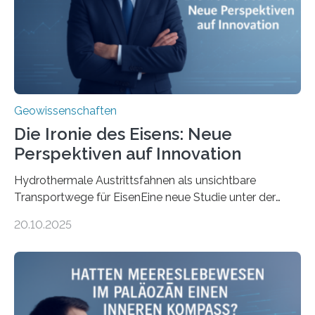
Geowissenschaften
Die Ironie des Eisens: Neue
Perspektiven auf Innovation
Hydrothermale Austrittsfahnen als unsichtbare
Transportwege für EisenEine neue Studie unter der
Leitung des MARUM – Zentrum für Marine
20.10.2025
Umweltwissenschaften der Universität Bremen –
beleuchtet, wie hydrothermale Quellen am
Meeresboden die Eisenverfügbarkeit und den globalen
Stoffkreislauf im Ozean prägen. Die Überblicksstudie
mit dem Titel „Iron’s Irony“ ist in Communications Earth