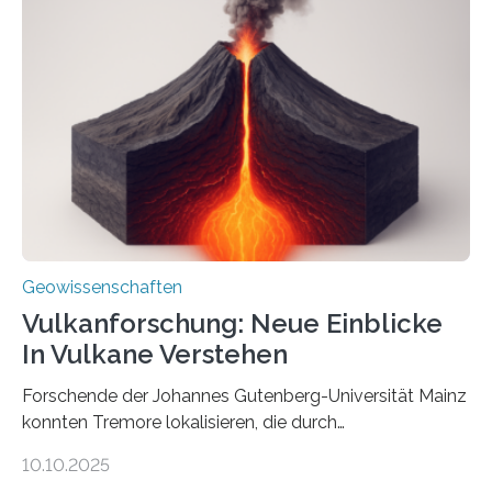
einer raffinierten Methode an der Diamond-
Röntgenquelle zu kartieren. Ihre Analyse zeigt, dass
diese Partikel es den Organismen ermöglicht haben
könnten, winzige Schwankungen sowohl in der
Richtung als auch in der Intensität des Erdmagnetfelds
wahrzunehmen. Dadurch konnten sie sich verorten und
über den Ozean navigieren. Vor einigen Jahren…
Geowissenschaften
Vulkanforschung: Neue Einblicke
In Vulkane Verstehen
Forschende der Johannes Gutenberg-Universität Mainz
konnten Tremore lokalisieren, die durch
Magmabewegungen ausgelöst werden. Wie tickt ein
10.10.2025
Vulkan? Was passiert in der Erde darunter? Wo