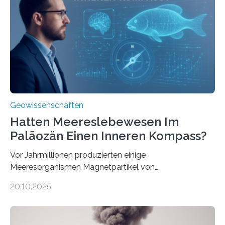
& Environment erschienen. Die Studie fasst bestehende
Forschungsergebnisse zusammen und interpretiert sie
neu, um zu erklären, wie Eisen, das aus hydrothermalen
Systemen freigesetzt wird, über ganze Ozeanbecken
transportiert werden kann. „Das…
Geowissenschaften
Hatten Meereslebewesen Im
Paläozän Einen Inneren Kompass?
Vor Jahrmillionen produzierten einige
Meeresorganismen Magnetpartikel von
ungewöhnlicher Größe, die heute als Fossilien in
20.10.2025
Sedimenten zu finden sind. Nun ist es einem
internationalen Team gelungen, die magnetischen
Domänen auf einem dieser „Riesenmagnetfossilien” mit