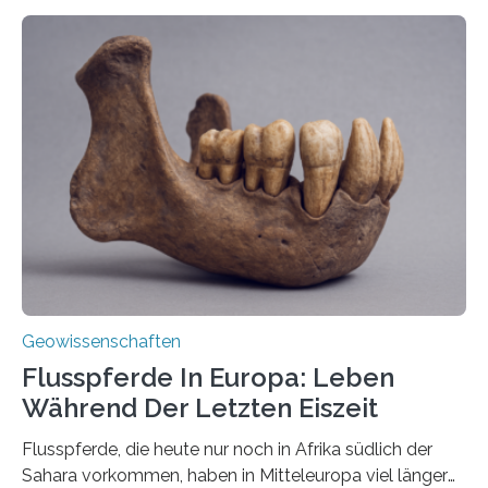
entstehen Erschütterungen – Tremore genannt –
erzeugt durch Magma oder Gase, die sich durch
Schlote einen Weg nach oben bahnen? Jun.-Prof. Dr.
Miriam Christina Reiss, Vulkanseismologin an der
Johannes Gutenberg-Universität Mainz (JGU), und ihr
Team haben am Vulkan Oldoinyo Lengai in Tansania
solche Tremore lokalisiert. „Wir konnten die Tremore
nicht nur nachweisen, sondern ihren Ort in…
Geowissenschaften
Flusspferde In Europa: Leben
Während Der Letzten Eiszeit
Flusspferde, die heute nur noch in Afrika südlich der
Sahara vorkommen, haben in Mitteleuropa viel länger