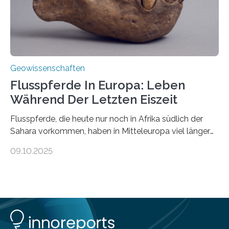
Geowissenschaften
Flusspferde In Europa: Leben
Während Der Letzten Eiszeit
Flusspferde, die heute nur noch in Afrika südlich der
Sahara vorkommen, haben in Mitteleuropa viel länger
überlebt, als bisher angenommen. Analysen von
09.10.2025
Knochenfunden zeigen, dass Flusspferde noch vor
etwa 47.000 bis 31.000 Jahren im Oberrheingraben
lebten, also während der letzten Eiszeit. Ein
internationales Forschungsteam angeführt durch die
Universität Potsdam und die Reiss-Engelhorn-Museen
Mannheim mit dem Curt-Engelhorn-Zentrum