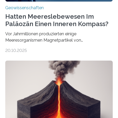
Geowissenschaften
Hatten Meereslebewesen Im
Paläozän Einen Inneren Kompass?
Vor Jahrmillionen produzierten einige
Meeresorganismen Magnetpartikel von
ungewöhnlicher Größe, die heute als Fossilien in
20.10.2025
Sedimenten zu finden sind. Nun ist es einem
internationalen Team gelungen, die magnetischen
Domänen auf einem dieser „Riesenmagnetfossilien” mit
einer raffinierten Methode an der Diamond-
Röntgenquelle zu kartieren. Ihre Analyse zeigt, dass
diese Partikel es den Organismen ermöglicht haben
könnten, winzige Schwankungen sowohl in der
Richtung als auch in der Intensität des Erdmagnetfelds
wahrzunehmen. Dadurch konnten sie sich verorten und
über den Ozean navigieren. Vor einigen Jahren…