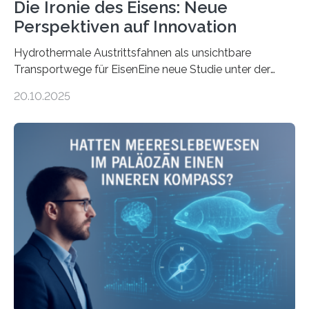
Die Ironie des Eisens: Neue
Perspektiven auf Innovation
Hydrothermale Austrittsfahnen als unsichtbare
Transportwege für EisenEine neue Studie unter der
Leitung des MARUM – Zentrum für Marine
20.10.2025
Umweltwissenschaften der Universität Bremen –
beleuchtet, wie hydrothermale Quellen am
Meeresboden die Eisenverfügbarkeit und den globalen
Stoffkreislauf im Ozean prägen. Die Überblicksstudie
mit dem Titel „Iron’s Irony“ ist in Communications Earth
& Environment erschienen. Die Studie fasst bestehende
Forschungsergebnisse zusammen und interpretiert sie
neu, um zu erklären, wie Eisen, das aus hydrothermalen
Systemen freigesetzt wird, über ganze Ozeanbecken
transportiert werden kann. „Das…