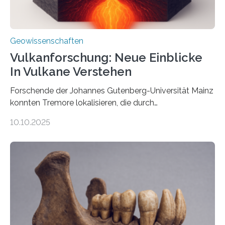
Geowissenschaften
Vulkanforschung: Neue Einblicke
In Vulkane Verstehen
Forschende der Johannes Gutenberg-Universität Mainz
konnten Tremore lokalisieren, die durch
Magmabewegungen ausgelöst werden. Wie tickt ein
10.10.2025
Vulkan? Was passiert in der Erde darunter? Wo
entstehen Erschütterungen – Tremore genannt –
erzeugt durch Magma oder Gase, die sich durch
Schlote einen Weg nach oben bahnen? Jun.-Prof. Dr.
Miriam Christina Reiss, Vulkanseismologin an der
Johannes Gutenberg-Universität Mainz (JGU), und ihr
Team haben am Vulkan Oldoinyo Lengai in Tansania
solche Tremore lokalisiert. „Wir konnten die Tremore
nicht nur nachweisen, sondern ihren Ort in…