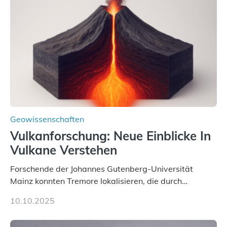
Röntgenquelle zu kartieren. Ihre Analyse zeigt, dass
diese Partikel es den Organismen ermöglicht haben
könnten, winzige Schwankungen sowohl in der
Richtung als auch in der Intensität des Erdmagnetfelds
wahrzunehmen. Dadurch konnten sie sich verorten und
über den Ozean navigieren. Vor einigen Jahren…
Geowissenschaften
Vulkanforschung: Neue Einblicke In
Vulkane Verstehen
Forschende der Johannes Gutenberg-Universität
Mainz konnten Tremore lokalisieren, die durch
Magmabewegungen ausgelöst werden. Wie tickt ein
10.10.2025
Vulkan? Was passiert in der Erde darunter? Wo
entstehen Erschütterungen – Tremore genannt –