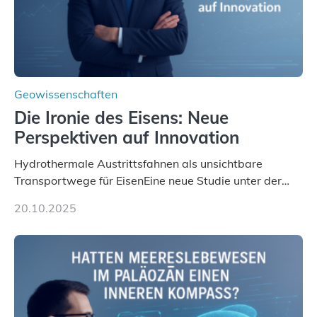
Geowissenschaften
Die Ironie des Eisens: Neue
Perspektiven auf Innovation
Hydrothermale Austrittsfahnen als unsichtbare
Transportwege für EisenEine neue Studie unter der
Leitung des MARUM – Zentrum für Marine
20.10.2025
Umweltwissenschaften der Universität Bremen –
beleuchtet, wie hydrothermale Quellen am
Meeresboden die Eisenverfügbarkeit und den globalen
Stoffkreislauf im Ozean prägen. Die Überblicksstudie
mit dem Titel „Iron’s Irony“ ist in Communications Earth
& Environment erschienen. Die Studie fasst
bestehende Forschungsergebnisse zusammen und