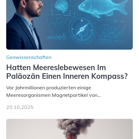
interpretiert sie neu, um zu erklären, wie Eisen, das
aus hydrothermalen Systemen freigesetzt wird, über
ganze Ozeanbecken transportiert werden kann. „Das…
Geowissenschaften
Hatten Meereslebewesen Im
Paläozän Einen Inneren Kompass?
Vor Jahrmillionen produzierten einige
Meeresorganismen Magnetpartikel von
ungewöhnlicher Größe, die heute als Fossilien in
20.10.2025
Sedimenten zu finden sind. Nun ist es einem
internationalen Team gelungen, die magnetischen
Domänen auf einem dieser „Riesenmagnetfossilien”
mit einer raffinierten Methode an der Diamond-