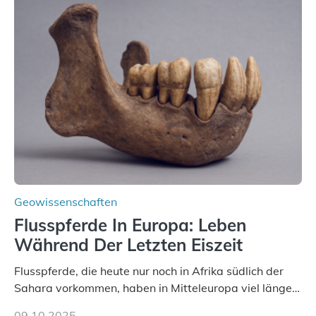
erzeugt durch Magma oder Gase, die sich durch
Schlote einen Weg nach oben bahnen? Jun.-Prof. Dr.
Miriam Christina Reiss, Vulkanseismologin an der
Johannes Gutenberg-Universität Mainz (JGU), und ihr
Team haben am Vulkan Oldoinyo Lengai in Tansania
solche Tremore lokalisiert. „Wir konnten die Tremore
nicht nur nachweisen, sondern ihren Ort in…
Geowissenschaften
Flusspferde In Europa: Leben
Während Der Letzten Eiszeit
Flusspferde, die heute nur noch in Afrika südlich der
Sahara vorkommen, haben in Mitteleuropa viel länger
überlebt, als bisher angenommen. Analysen von
09.10.2025