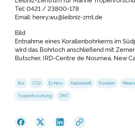
Leibniz-Zentrum für Marine Tropenforsch
Tel: 0421 / 23800-178
Email: henry.wu@leibniz-zmt.de
Bild
Entnahme eines Korallenbohrkerns im Südpa
wird das Bohrloch anschließend mit Zement
Butscher, IRD-Centre de Noumea, New Ca
Bor
CO2
El-Nino
Kalkskelett
Korallen
Meerw
Tropenforschung
ZMT