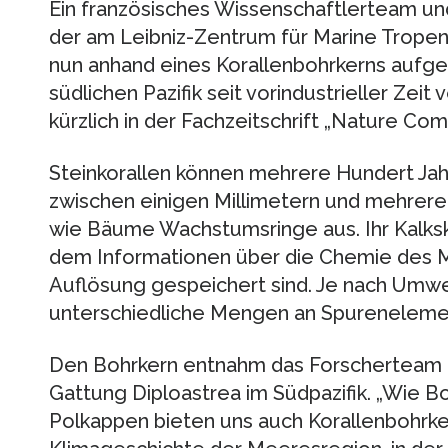
Ein französisches Wissenschaftlerteam und
der am Leibniz-Zentrum für Marine Tropen
nun anhand eines Korallenbohrkerns aufgez
südlichen Pazifik seit vorindustrieller Zeit 
kürzlich in der Fachzeitschrift „Nature Co
Steinkorallen können mehrere Hundert Jah
zwischen einigen Millimetern und mehrere
wie Bäume Wachstumsringe aus. Ihr Kalkskele
dem Informationen über die Chemie des M
Auflösung gespeichert sind. Je nach Umw
unterschiedliche Mengen an Spurenelemente
Den Bohrkern entnahm das Forscherteam e
Gattung Diploastrea im Südpazifik. „Wie B
Polkappen bieten uns auch Korallenbohrker