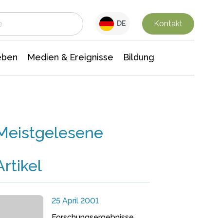
 Leben
Medien & Ereignisse
Interdisziplinäre Forschung
Veranstaltungsnachrichten
n Chemie
Gesellschaftswissenschaften
Kontakt
DE
eben
Medien & Ereignisse
Bildung
Meistgelesene
Artikel
25 April 2001
Forschungsergebnisse