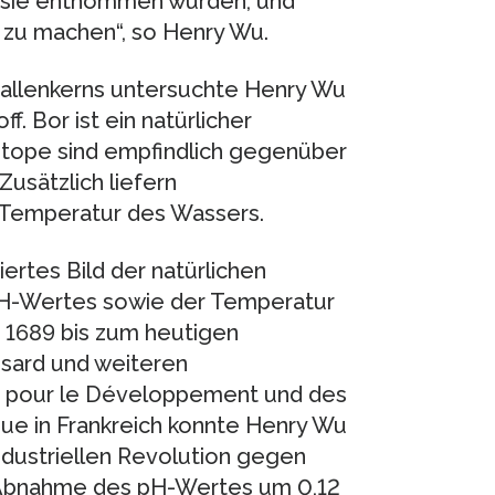
r sie entnommen wurden, und
 zu machen“, so Henry Wu.
allenkerns untersuchte Henry Wu
. Bor ist ein natürlicher
otope sind empfindlich gegenüber
sätzlich liefern
 Temperatur des Wassers.
ertes Bild der natürlichen
H-Wertes sowie der Temperatur
t 1689 bis zum heutigen
ssard und weiteren
he pour le Développement und des
que in Frankreich konnte Henry Wu
ndustriellen Revolution gegen
e Abnahme des pH-Wertes um 0,12