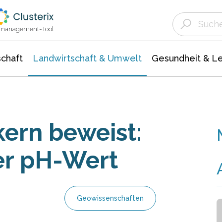
Landwirtschaft & Umwelt
Gesundheit &
Agrar- Forstwissenschaften
Unternehmensmeldungen
Biowissenschafte
Ökologie Umwelt- Naturschutz
ktmanagement-Tool
chaft
Landwirtschaft & Umwelt
Gesundheit & L
kern beweist:
der pH-Wert
Geowissenschaften