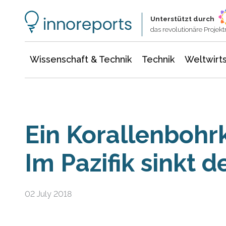
Wissenschaft & Technik
Informationstechnologie
Energie & Elektrotechnik
Unterstützt durch
das revolutionäre Proje
Wissenschaft & Technik
Technik
Weltwirts
Ein Korallenbohr
Im Pazifik sinkt 
02 July 2018