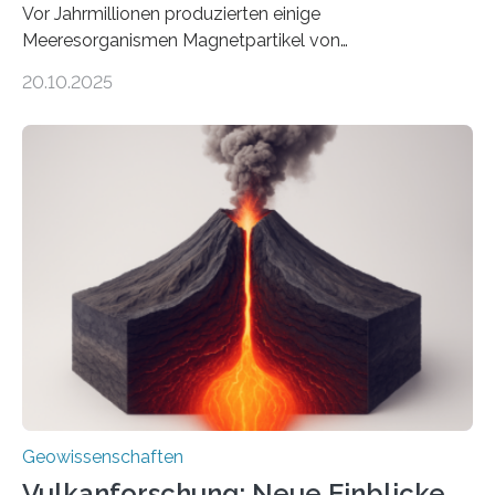
Vor Jahrmillionen produzierten einige
Meeresorganismen Magnetpartikel von
ungewöhnlicher Größe, die heute als Fossilien in
20.10.2025
Sedimenten zu finden sind. Nun ist es einem
internationalen Team gelungen, die magnetischen
Domänen auf einem dieser „Riesenmagnetfossilien” mit
einer raffinierten Methode an der Diamond-
Röntgenquelle zu kartieren. Ihre Analyse zeigt, dass
diese Partikel es den Organismen ermöglicht haben
könnten, winzige Schwankungen sowohl in der
Richtung als auch in der Intensität des Erdmagnetfelds
wahrzunehmen. Dadurch konnten sie sich verorten und
über den Ozean navigieren. Vor einigen Jahren…
Geowissenschaften
Vulkanforschung: Neue Einblicke