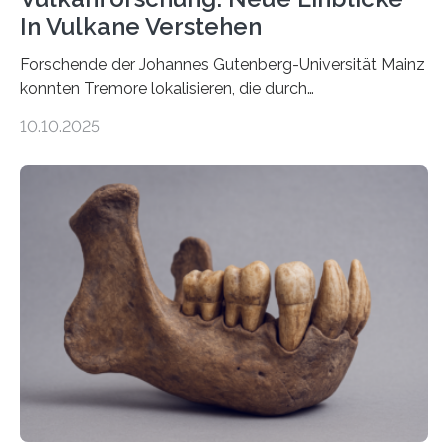
In Vulkane Verstehen
Forschende der Johannes Gutenberg-Universität Mainz
konnten Tremore lokalisieren, die durch
Magmabewegungen ausgelöst werden. Wie tickt ein
10.10.2025
Vulkan? Was passiert in der Erde darunter? Wo
entstehen Erschütterungen – Tremore genannt –
erzeugt durch Magma oder Gase, die sich durch
Schlote einen Weg nach oben bahnen? Jun.-Prof. Dr.
Miriam Christina Reiss, Vulkanseismologin an der
Johannes Gutenberg-Universität Mainz (JGU), und ihr
Team haben am Vulkan Oldoinyo Lengai in Tansania
solche Tremore lokalisiert. „Wir konnten die Tremore
nicht nur nachweisen, sondern ihren Ort in…