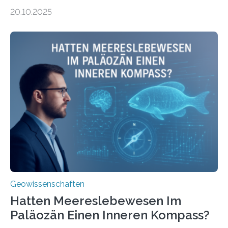
Leitung des MARUM – Zentrum für Marine
20.10.2025
Umweltwissenschaften der Universität Bremen –
beleuchtet, wie hydrothermale Quellen am
Meeresboden die Eisenverfügbarkeit und den globalen
Stoffkreislauf im Ozean prägen. Die Überblicksstudie
mit dem Titel „Iron’s Irony“ ist in Communications Earth
& Environment erschienen. Die Studie fasst bestehende
Forschungsergebnisse zusammen und interpretiert sie
neu, um zu erklären, wie Eisen, das aus hydrothermalen
Systemen freigesetzt wird, über ganze Ozeanbecken
transportiert werden kann. „Das…
Geowissenschaften
Hatten Meereslebewesen Im
Paläozän Einen Inneren Kompass?