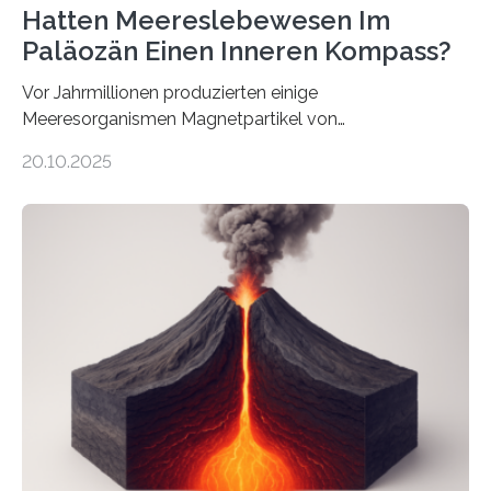
Hatten Meereslebewesen Im
Paläozän Einen Inneren Kompass?
Vor Jahrmillionen produzierten einige
Meeresorganismen Magnetpartikel von
ungewöhnlicher Größe, die heute als Fossilien in
20.10.2025
Sedimenten zu finden sind. Nun ist es einem
internationalen Team gelungen, die magnetischen
Domänen auf einem dieser „Riesenmagnetfossilien” mit
einer raffinierten Methode an der Diamond-
Röntgenquelle zu kartieren. Ihre Analyse zeigt, dass
diese Partikel es den Organismen ermöglicht haben
könnten, winzige Schwankungen sowohl in der
Richtung als auch in der Intensität des Erdmagnetfelds
wahrzunehmen. Dadurch konnten sie sich verorten und
über den Ozean navigieren. Vor einigen Jahren…