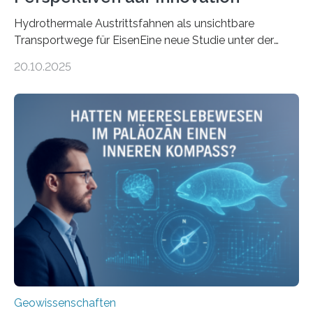
Hydrothermale Austrittsfahnen als unsichtbare
Transportwege für EisenEine neue Studie unter der
Leitung des MARUM – Zentrum für Marine
20.10.2025
Umweltwissenschaften der Universität Bremen –
beleuchtet, wie hydrothermale Quellen am
Meeresboden die Eisenverfügbarkeit und den globalen
Stoffkreislauf im Ozean prägen. Die Überblicksstudie
mit dem Titel „Iron’s Irony“ ist in Communications Earth
& Environment erschienen. Die Studie fasst bestehende
Forschungsergebnisse zusammen und interpretiert sie
neu, um zu erklären, wie Eisen, das aus hydrothermalen
Systemen freigesetzt wird, über ganze Ozeanbecken
transportiert werden kann. „Das…
Geowissenschaften