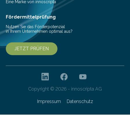
aus, dass gewöhnliche Flusspferde (Hippopotamus
Eine Marke von innoscripta
amphibius) in Mitteleuropa vor ungefähr…
Fördermittelprüfung
Nutzen Sie das Förderpotenzial
in Ihrem Unternehmen optimal aus?
JETZT PRÜFEN
Copyright © 2026 - innoscripta AG
Impressum
Datenschutz