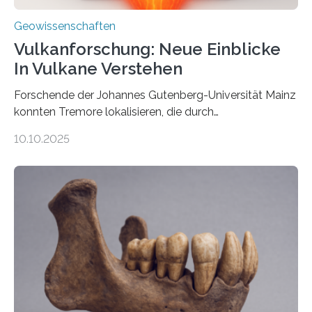
Geowissenschaften
Vulkanforschung: Neue Einblicke
In Vulkane Verstehen
Forschende der Johannes Gutenberg-Universität Mainz
konnten Tremore lokalisieren, die durch
Magmabewegungen ausgelöst werden. Wie tickt ein
10.10.2025
Vulkan? Was passiert in der Erde darunter? Wo
entstehen Erschütterungen – Tremore genannt –
erzeugt durch Magma oder Gase, die sich durch
Schlote einen Weg nach oben bahnen? Jun.-Prof. Dr.
Miriam Christina Reiss, Vulkanseismologin an der
Johannes Gutenberg-Universität Mainz (JGU), und ihr
Team haben am Vulkan Oldoinyo Lengai in Tansania
solche Tremore lokalisiert. „Wir konnten die Tremore
nicht nur nachweisen, sondern ihren Ort in…