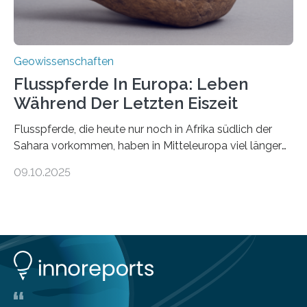
Geowissenschaften
Flusspferde In Europa: Leben
Während Der Letzten Eiszeit
Flusspferde, die heute nur noch in Afrika südlich der
Sahara vorkommen, haben in Mitteleuropa viel länger
überlebt, als bisher angenommen. Analysen von
09.10.2025
Knochenfunden zeigen, dass Flusspferde noch vor
etwa 47.000 bis 31.000 Jahren im Oberrheingraben
lebten, also während der letzten Eiszeit. Ein
internationales Forschungsteam angeführt durch die
Universität Potsdam und die Reiss-Engelhorn-Museen
Mannheim mit dem Curt-Engelhorn-Zentrum
Archäometrie hat dazu eine Studie im Fachjournal
Current Biology veröffentlicht. Bisher ging man davon