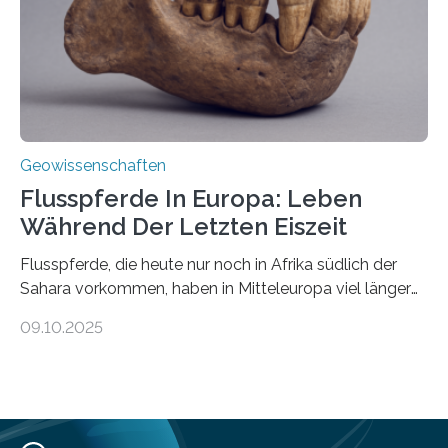
solche Tremore lokalisiert. „Wir konnten die Tremore
nicht nur nachweisen, sondern ihren Ort in…
Geowissenschaften
Flusspferde In Europa: Leben
Während Der Letzten Eiszeit
Flusspferde, die heute nur noch in Afrika südlich der
Sahara vorkommen, haben in Mitteleuropa viel länger
überlebt, als bisher angenommen. Analysen von
09.10.2025
Knochenfunden zeigen, dass Flusspferde noch vor
etwa 47.000 bis 31.000 Jahren im Oberrheingraben
lebten, also während der letzten Eiszeit. Ein
internationales Forschungsteam angeführt durch die
Universität Potsdam und die Reiss-Engelhorn-Museen