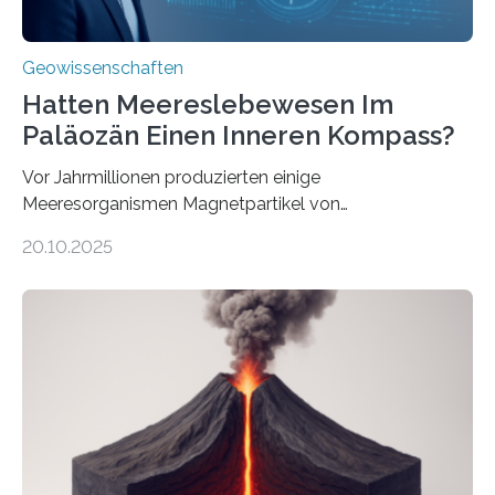
Geowissenschaften
Hatten Meereslebewesen Im
Paläozän Einen Inneren Kompass?
Vor Jahrmillionen produzierten einige
Meeresorganismen Magnetpartikel von
ungewöhnlicher Größe, die heute als Fossilien in
20.10.2025
Sedimenten zu finden sind. Nun ist es einem
internationalen Team gelungen, die magnetischen
Domänen auf einem dieser „Riesenmagnetfossilien” mit
einer raffinierten Methode an der Diamond-
Röntgenquelle zu kartieren. Ihre Analyse zeigt, dass
diese Partikel es den Organismen ermöglicht haben
könnten, winzige Schwankungen sowohl in der
Richtung als auch in der Intensität des Erdmagnetfelds
wahrzunehmen. Dadurch konnten sie sich verorten und