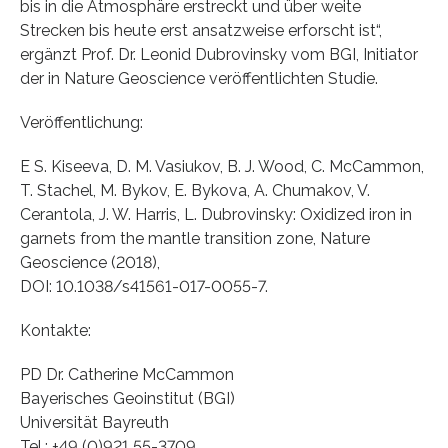
bis in die Atmosphäre erstreckt und über weite
Strecken bis heute erst ansatzweise erforscht ist“,
ergänzt Prof. Dr. Leonid Dubrovinsky vom BGI, Initiator
der in Nature Geoscience veröffentlichten Studie.
Veröffentlichung:
E S. Kiseeva, D. M. Vasiukov, B. J. Wood, C. McCammon,
T. Stachel, M. Bykov, E. Bykova, A. Chumakov, V.
Cerantola, J. W. Harris, L. Dubrovinsky: Oxidized iron in
garnets from the mantle transition zone, Nature
Geoscience (2018),
DOI: 10.1038/s41561-017-0055-7.
Kontakte:
PD Dr. Catherine McCammon
Bayerisches Geoinstitut (BGI)
Universität Bayreuth
Tel.: +49 (0)921 55-3709