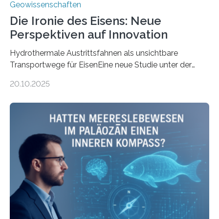
Geowissenschaften
Die Ironie des Eisens: Neue
Perspektiven auf Innovation
Hydrothermale Austrittsfahnen als unsichtbare
Transportwege für EisenEine neue Studie unter der
Leitung des MARUM – Zentrum für Marine
20.10.2025
Umweltwissenschaften der Universität Bremen –
beleuchtet, wie hydrothermale Quellen am
Meeresboden die Eisenverfügbarkeit und den globalen
Stoffkreislauf im Ozean prägen. Die Überblicksstudie
mit dem Titel „Iron’s Irony“ ist in Communications Earth
& Environment erschienen. Die Studie fasst bestehende
Forschungsergebnisse zusammen und interpretiert sie
neu, um zu erklären, wie Eisen, das aus hydrothermalen
Systemen freigesetzt wird, über ganze Ozeanbecken
transportiert werden kann. „Das…