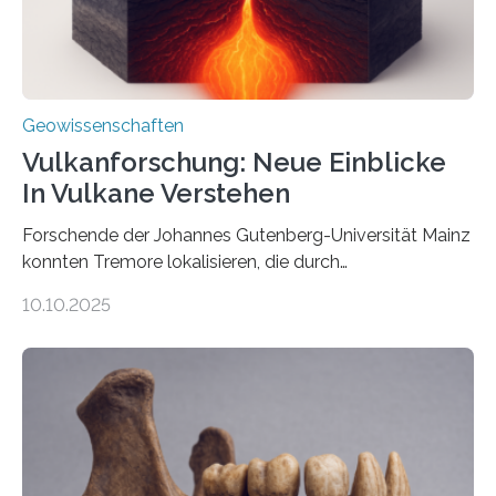
über den Ozean navigieren. Vor einigen Jahren…
Geowissenschaften
Vulkanforschung: Neue Einblicke
In Vulkane Verstehen
Forschende der Johannes Gutenberg-Universität Mainz
konnten Tremore lokalisieren, die durch
Magmabewegungen ausgelöst werden. Wie tickt ein
10.10.2025
Vulkan? Was passiert in der Erde darunter? Wo
entstehen Erschütterungen – Tremore genannt –
erzeugt durch Magma oder Gase, die sich durch
Schlote einen Weg nach oben bahnen? Jun.-Prof. Dr.
Miriam Christina Reiss, Vulkanseismologin an der
Johannes Gutenberg-Universität Mainz (JGU), und ihr
Team haben am Vulkan Oldoinyo Lengai in Tansania