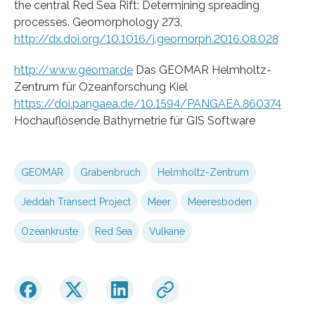
the central Red Sea Rift: Determining spreading
processes. Geomorphology 273,
http://dx.doi.org/10.1016/j.geomorph.2016.08.028
http://www.geomar.de
Das GEOMAR Helmholtz-
Zentrum für Ozeanforschung Kiel
https://doi.pangaea.de/10.1594/PANGAEA.860374
Hochauflösende Bathymetrie für GIS Software
GEOMAR
Grabenbruch
Helmholtz-Zentrum
Jeddah Transect Project
Meer
Meeresboden
Ozeankruste
Red Sea
Vulkane