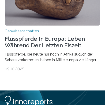
Geowissenschaften
Flusspferde In Europa: Leben
Während Der Letzten Eiszeit
Flusspferde, die heute nur noch in Afrika südlich der
Sahara vorkommen, haben in Mitteleuropa viel länger
überlebt, als bisher angenommen. Analysen von
09.10.2025
Knochenfunden zeigen, dass Flusspferde noch vor
etwa 47.000 bis 31.000 Jahren im Oberrheingraben
lebten, also während der letzten Eiszeit. Ein
internationales Forschungsteam angeführt durch die
Universität Potsdam und die Reiss-Engelhorn-Museen
Mannheim mit dem Curt-Engelhorn-Zentrum
Archäometrie hat dazu eine Studie im Fachjournal