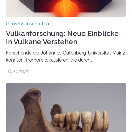
Geowissenschaften
Vulkanforschung: Neue Einblicke
In Vulkane Verstehen
Forschende der Johannes Gutenberg-Universität Mainz
konnten Tremore lokalisieren, die durch
Magmabewegungen ausgelöst werden. Wie tickt ein
10.10.2025
Vulkan? Was passiert in der Erde darunter? Wo
entstehen Erschütterungen – Tremore genannt –
erzeugt durch Magma oder Gase, die sich durch
Schlote einen Weg nach oben bahnen? Jun.-Prof. Dr.
Miriam Christina Reiss, Vulkanseismologin an der
Johannes Gutenberg-Universität Mainz (JGU), und ihr
Team haben am Vulkan Oldoinyo Lengai in Tansania
solche Tremore lokalisiert. „Wir konnten die Tremore
nicht nur nachweisen, sondern ihren Ort in…