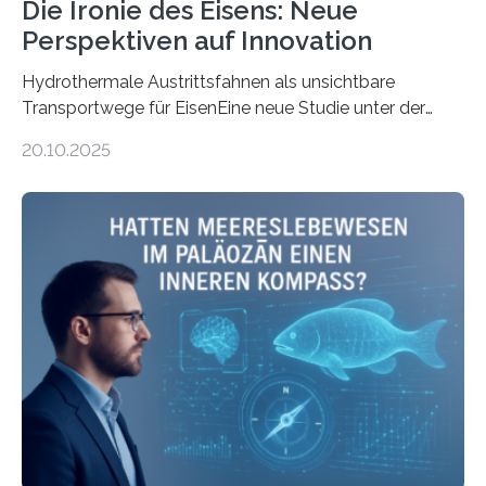
Die Ironie des Eisens: Neue
Perspektiven auf Innovation
Hydrothermale Austrittsfahnen als unsichtbare
Transportwege für EisenEine neue Studie unter der
Leitung des MARUM – Zentrum für Marine
20.10.2025
Umweltwissenschaften der Universität Bremen –
beleuchtet, wie hydrothermale Quellen am
Meeresboden die Eisenverfügbarkeit und den globalen
Stoffkreislauf im Ozean prägen. Die Überblicksstudie
mit dem Titel „Iron’s Irony“ ist in Communications Earth
& Environment erschienen. Die Studie fasst bestehende
Forschungsergebnisse zusammen und interpretiert sie
neu, um zu erklären, wie Eisen, das aus hydrothermalen
Systemen freigesetzt wird, über ganze Ozeanbecken
transportiert werden kann. „Das…