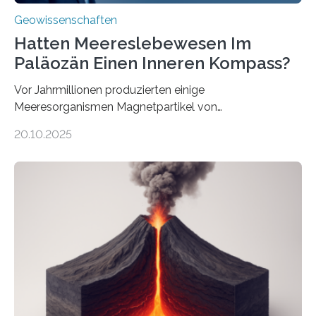
Geowissenschaften
Hatten Meereslebewesen Im
Paläozän Einen Inneren Kompass?
Vor Jahrmillionen produzierten einige
Meeresorganismen Magnetpartikel von
ungewöhnlicher Größe, die heute als Fossilien in
20.10.2025
Sedimenten zu finden sind. Nun ist es einem
internationalen Team gelungen, die magnetischen
Domänen auf einem dieser „Riesenmagnetfossilien” mit
einer raffinierten Methode an der Diamond-
Röntgenquelle zu kartieren. Ihre Analyse zeigt, dass
diese Partikel es den Organismen ermöglicht haben
könnten, winzige Schwankungen sowohl in der
Richtung als auch in der Intensität des Erdmagnetfelds
wahrzunehmen. Dadurch konnten sie sich verorten und
über den Ozean navigieren. Vor einigen Jahren…