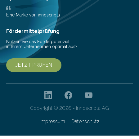
Current Biology veröffentlicht. Bisher ging man davon
aus, dass gewöhnliche Flusspferde (Hippopotamus
Eine Marke von innoscripta
amphibius) in Mitteleuropa vor ungefähr…
Fördermittelprüfung
Nutzen Sie das Förderpotenzial
in Ihrem Unternehmen optimal aus?
JETZT PRÜFEN
Copyright © 2026 - innoscripta AG
Impressum
Datenschutz