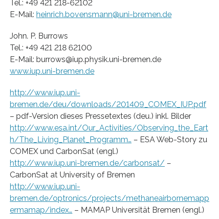
Tel.: +49 421 218-62102
E-Mail:
heinrich.bovensmann@uni-bremen.de
John. P. Burrows
Tel.: +49 421 218 62100
E-Mail: burrows@iup.physik.uni-bremen.de
www.iup.uni-bremen.de
http://www.iup.uni-
bremen.de/deu/downloads/201409_COMEX_IUP.pdf
– pdf-Version dieses Pressetextes (deu.) inkl. Bilder
http://www.esa.int/Our_Activities/Observing_the_Eart
h/The_Living_Planet_Programm…
– ESA Web-Story zu
COMEX und CarbonSat (engl.)
http://www.iup.uni-bremen.de/carbonsat/
–
CarbonSat at University of Bremen
http://www.iup.uni-
bremen.de/optronics/projects/methaneairbornemapp
ermamap/index…
– MAMAP Universität Bremen (engl.)