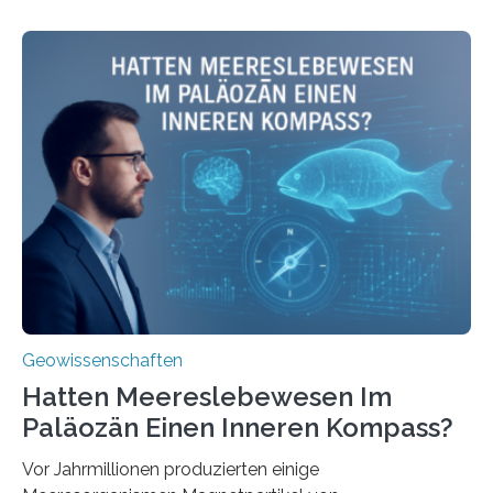
beleuchtet, wie hydrothermale Quellen am
Meeresboden die Eisenverfügbarkeit und den globalen
Stoffkreislauf im Ozean prägen. Die Überblicksstudie
mit dem Titel „Iron’s Irony“ ist in Communications Earth
& Environment erschienen. Die Studie fasst bestehende
Forschungsergebnisse zusammen und interpretiert sie
neu, um zu erklären, wie Eisen, das aus hydrothermalen
Systemen freigesetzt wird, über ganze Ozeanbecken
transportiert werden kann. „Das…
Geowissenschaften
Hatten Meereslebewesen Im
Paläozän Einen Inneren Kompass?
Vor Jahrmillionen produzierten einige