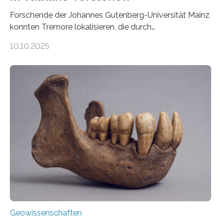
Forschende der Johannes Gutenberg-Universität Mainz
konnten Tremore lokalisieren, die durch
Magmabewegungen ausgelöst werden. Wie tickt ein
10.10.2025
Vulkan? Was passiert in der Erde darunter? Wo
entstehen Erschütterungen – Tremore genannt –
erzeugt durch Magma oder Gase, die sich durch
Schlote einen Weg nach oben bahnen? Jun.-Prof. Dr.
Miriam Christina Reiss, Vulkanseismologin an der
Johannes Gutenberg-Universität Mainz (JGU), und ihr
Team haben am Vulkan Oldoinyo Lengai in Tansania
solche Tremore lokalisiert. „Wir konnten die Tremore
nicht nur nachweisen, sondern ihren Ort in…
Geowissenschaften