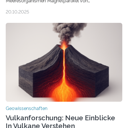
Meeresorganismen Magnetpartikel von
ungewöhnlicher Größe, die heute als Fossilien in
20.10.2025
Sedimenten zu finden sind. Nun ist es einem
internationalen Team gelungen, die magnetischen
Domänen auf einem dieser „Riesenmagnetfossilien” mit
einer raffinierten Methode an der Diamond-
Röntgenquelle zu kartieren. Ihre Analyse zeigt, dass
diese Partikel es den Organismen ermöglicht haben
könnten, winzige Schwankungen sowohl in der
Richtung als auch in der Intensität des Erdmagnetfelds
wahrzunehmen. Dadurch konnten sie sich verorten und
über den Ozean navigieren. Vor einigen Jahren…
Geowissenschaften
Vulkanforschung: Neue Einblicke
In Vulkane Verstehen