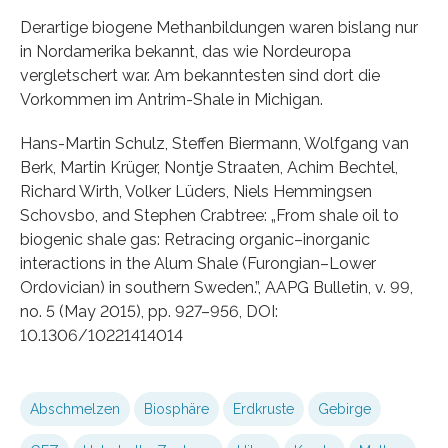
Derartige biogene Methanbildungen waren bislang nur
in Nordamerika bekannt, das wie Nordeuropa
vergletschert war. Am bekanntesten sind dort die
Vorkommen im Antrim-Shale in Michigan.
Hans-Martin Schulz, Steffen Biermann, Wolfgang van
Berk, Martin Krüger, Nontje Straaten, Achim Bechtel,
Richard Wirth, Volker Lüders, Niels Hemmingsen
Schovsbo, and Stephen Crabtree: „From shale oil to
biogenic shale gas: Retracing organic–inorganic
interactions in the Alum Shale (Furongian–Lower
Ordovician) in southern Sweden.”, AAPG Bulletin, v. 99,
no. 5 (May 2015), pp. 927–956, DOI:
10.1306/10221414014
Abschmelzen
Biosphäre
Erdkruste
Gebirge