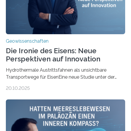
Geowissenschaften
Die Ironie des Eisens: Neue
Perspektiven auf Innovation
Hydrothermale Austrittsfahnen als unsichtbare
Transportwege für EisenEine neue Studie unter der
Leitung des MARUM – Zentrum für Marine
20.10.2025
Umweltwissenschaften der Universität Bremen –
beleuchtet, wie hydrothermale Quellen am
Meeresboden die Eisenverfügbarkeit und den globalen
Stoffkreislauf im Ozean prägen. Die Überblicksstudie
mit dem Titel „Iron’s Irony“ ist in Communications Earth
& Environment erschienen. Die Studie fasst bestehende