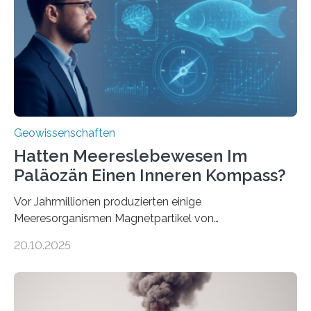
Forschungsergebnisse zusammen und interpretiert sie
neu, um zu erklären, wie Eisen, das aus hydrothermalen
Systemen freigesetzt wird, über ganze Ozeanbecken
transportiert werden kann. „Das…
Geowissenschaften
Hatten Meereslebewesen Im
Paläozän Einen Inneren Kompass?
Vor Jahrmillionen produzierten einige
Meeresorganismen Magnetpartikel von
ungewöhnlicher Größe, die heute als Fossilien in
20.10.2025
Sedimenten zu finden sind. Nun ist es einem
internationalen Team gelungen, die magnetischen
Domänen auf einem dieser „Riesenmagnetfossilien” mit
einer raffinierten Methode an der Diamond-