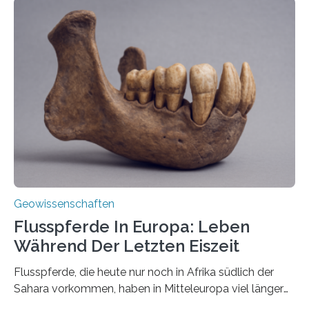
erzeugt durch Magma oder Gase, die sich durch
Schlote einen Weg nach oben bahnen? Jun.-Prof. Dr.
Miriam Christina Reiss, Vulkanseismologin an der
Johannes Gutenberg-Universität Mainz (JGU), und ihr
Team haben am Vulkan Oldoinyo Lengai in Tansania
solche Tremore lokalisiert. „Wir konnten die Tremore
nicht nur nachweisen, sondern ihren Ort in…
Geowissenschaften
Flusspferde In Europa: Leben
Während Der Letzten Eiszeit
Flusspferde, die heute nur noch in Afrika südlich der
Sahara vorkommen, haben in Mitteleuropa viel länger
überlebt, als bisher angenommen. Analysen von