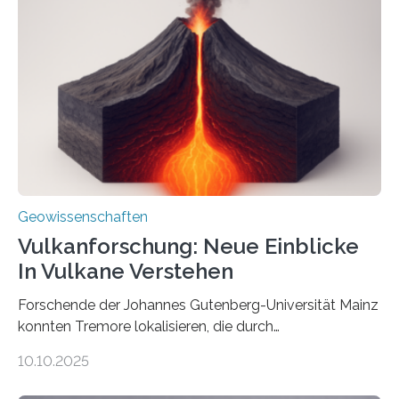
Röntgenquelle zu kartieren. Ihre Analyse zeigt, dass
diese Partikel es den Organismen ermöglicht haben
könnten, winzige Schwankungen sowohl in der
Richtung als auch in der Intensität des Erdmagnetfelds
wahrzunehmen. Dadurch konnten sie sich verorten und
über den Ozean navigieren. Vor einigen Jahren…
Geowissenschaften
Vulkanforschung: Neue Einblicke
In Vulkane Verstehen
Forschende der Johannes Gutenberg-Universität Mainz
konnten Tremore lokalisieren, die durch
Magmabewegungen ausgelöst werden. Wie tickt ein
10.10.2025
Vulkan? Was passiert in der Erde darunter? Wo
entstehen Erschütterungen – Tremore genannt –