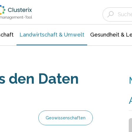
Landwirtschaft & Umwelt
Gesundheit &
Agrar- Forstwissenschaften
Unternehmensmeldungen
Biowissenschafte
Ökologie Umwelt- Naturschutz
ktmanagement-Tool
chaft
Landwirtschaft & Umwelt
Gesundheit & L
s den Daten
Geowissenschaften