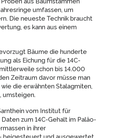
e Proben aus Baumstämmen
Jahresringe umfassen, um
fern. Die neueste Technik braucht
wertung, es kann aus einem
 bevorzugt Bäume die hunderte
lung als Eichung für die 14C-
ittlerweile schon bis 14.000
r den Zeitraum davor müsse man
 wie die erwähnten Stalagmiten,
, umsteigen.
arnthein vom Institut für
 Daten zum 14C-Gehalt im Paläo-
rmassen in ihrer
– beigesteuert und ausgewertet.