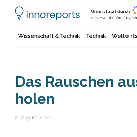
Wissenschaft & Technik
Informationstechnologie
Energie & Elektrotechnik
Unterstützt durch
das revolutionäre Proje
Wissenschaft & Technik
Technik
Weltwirts
Das Rauschen au
holen
21 August 2020