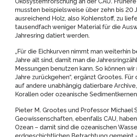
Ökosystemforschung an der CAU. Früher
mussten beispielsweise über zehn bis 20 
ausreichend Holz, also Kohlenstoff, zu lie
tausendfach weniger Material für die Aus
Jahresring datiert werden.
„Für die Eichkurven nimmt man weiterhin
Jahre alt sind, damit man die Jahresringzäh
Messungen benutzen kann. So können wir m
Jahre zurückgehen“, ergänzt Grootes. Fü
auf andere unabhängig datierbare Archive,
Korallen oder ozeanische Sedimentkernen
Pieter M. Grootes und Professor Michael S
Geowissenschaften, ebenfalls CAU, haben
Ozean – damit sind die ozeanischen Wasse
erdgeschichtlichen Betrachtung gemeint 