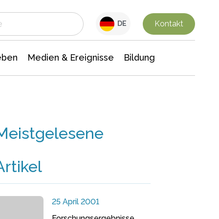
 Leben
Medien & Ereignisse
Interdisziplinäre Forschung
Veranstaltungsnachrichten
n Chemie
Gesellschaftswissenschaften
Kontakt
DE
eben
Medien & Ereignisse
Bildung
Meistgelesene
Artikel
25 April 2001
Forschungsergebnisse