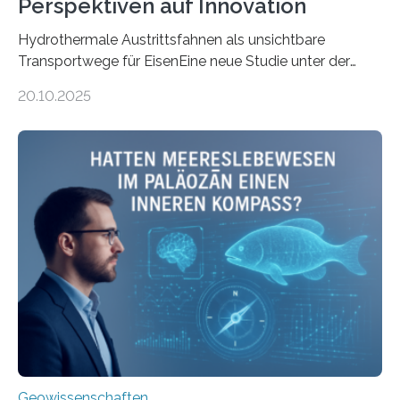
Perspektiven auf Innovation
Hydrothermale Austrittsfahnen als unsichtbare
Transportwege für EisenEine neue Studie unter der
Leitung des MARUM – Zentrum für Marine
20.10.2025
Umweltwissenschaften der Universität Bremen –
beleuchtet, wie hydrothermale Quellen am
Meeresboden die Eisenverfügbarkeit und den globalen
Stoffkreislauf im Ozean prägen. Die Überblicksstudie
mit dem Titel „Iron’s Irony“ ist in Communications Earth
& Environment erschienen. Die Studie fasst bestehende
Forschungsergebnisse zusammen und interpretiert sie
neu, um zu erklären, wie Eisen, das aus hydrothermalen
Systemen freigesetzt wird, über ganze Ozeanbecken
transportiert werden kann. „Das…
Geowissenschaften