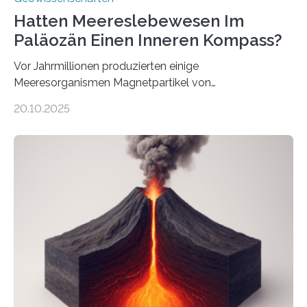
Hatten Meereslebewesen Im
Paläozän Einen Inneren Kompass?
Vor Jahrmillionen produzierten einige
Meeresorganismen Magnetpartikel von
ungewöhnlicher Größe, die heute als Fossilien in
20.10.2025
Sedimenten zu finden sind. Nun ist es einem
internationalen Team gelungen, die magnetischen
Domänen auf einem dieser „Riesenmagnetfossilien” mit
einer raffinierten Methode an der Diamond-
Röntgenquelle zu kartieren. Ihre Analyse zeigt, dass
diese Partikel es den Organismen ermöglicht haben
könnten, winzige Schwankungen sowohl in der
Richtung als auch in der Intensität des Erdmagnetfelds
wahrzunehmen. Dadurch konnten sie sich verorten und
über den Ozean navigieren. Vor einigen Jahren…