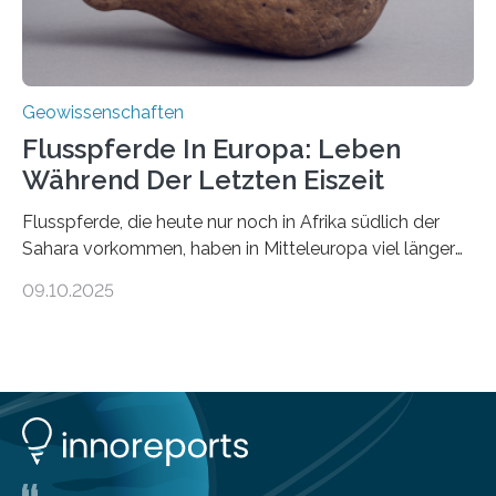
Geowissenschaften
Flusspferde In Europa: Leben
Während Der Letzten Eiszeit
Flusspferde, die heute nur noch in Afrika südlich der
Sahara vorkommen, haben in Mitteleuropa viel länger
überlebt, als bisher angenommen. Analysen von
09.10.2025
Knochenfunden zeigen, dass Flusspferde noch vor
etwa 47.000 bis 31.000 Jahren im Oberrheingraben
lebten, also während der letzten Eiszeit. Ein
internationales Forschungsteam angeführt durch die
Universität Potsdam und die Reiss-Engelhorn-Museen
Mannheim mit dem Curt-Engelhorn-Zentrum
Archäometrie hat dazu eine Studie im Fachjournal
Current Biology veröffentlicht. Bisher ging man davon