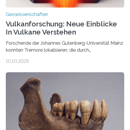
Geowissenschaften
Vulkanforschung: Neue Einblicke
In Vulkane Verstehen
Forschende der Johannes Gutenberg-Universität Mainz
konnten Tremore lokalisieren, die durch
Magmabewegungen ausgelöst werden. Wie tickt ein
10.10.2025
Vulkan? Was passiert in der Erde darunter? Wo
entstehen Erschütterungen – Tremore genannt –
erzeugt durch Magma oder Gase, die sich durch
Schlote einen Weg nach oben bahnen? Jun.-Prof. Dr.
Miriam Christina Reiss, Vulkanseismologin an der
Johannes Gutenberg-Universität Mainz (JGU), und ihr
Team haben am Vulkan Oldoinyo Lengai in Tansania
solche Tremore lokalisiert. „Wir konnten die Tremore
nicht nur nachweisen, sondern ihren Ort in…