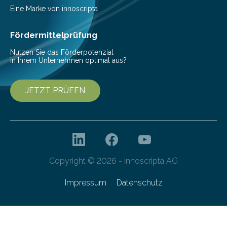
aus, dass gewöhnliche Flusspferde (Hippopotamus
Eine Marke von innoscripta
amphibius) in Mitteleuropa vor ungefähr…
Fördermittelprüfung
Nutzen Sie das Förderpotenzial
in Ihrem Unternehmen optimal aus?
JETZT PRÜFEN
Copyright © 2026 - innoscripta AG
Impressum
Datenschutz