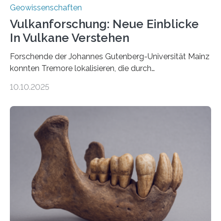
Geowissenschaften
Vulkanforschung: Neue Einblicke
In Vulkane Verstehen
Forschende der Johannes Gutenberg-Universität Mainz
konnten Tremore lokalisieren, die durch
Magmabewegungen ausgelöst werden. Wie tickt ein
10.10.2025
Vulkan? Was passiert in der Erde darunter? Wo
entstehen Erschütterungen – Tremore genannt –
erzeugt durch Magma oder Gase, die sich durch
Schlote einen Weg nach oben bahnen? Jun.-Prof. Dr.
Miriam Christina Reiss, Vulkanseismologin an der
Johannes Gutenberg-Universität Mainz (JGU), und ihr
Team haben am Vulkan Oldoinyo Lengai in Tansania
solche Tremore lokalisiert. „Wir konnten die Tremore
nicht nur nachweisen, sondern ihren Ort in…