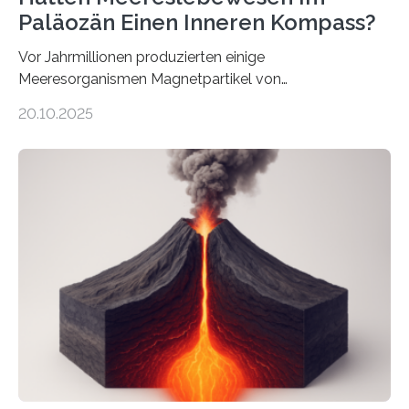
Paläozän Einen Inneren Kompass?
Vor Jahrmillionen produzierten einige
Meeresorganismen Magnetpartikel von
ungewöhnlicher Größe, die heute als Fossilien in
20.10.2025
Sedimenten zu finden sind. Nun ist es einem
internationalen Team gelungen, die magnetischen
Domänen auf einem dieser „Riesenmagnetfossilien” mit
einer raffinierten Methode an der Diamond-
Röntgenquelle zu kartieren. Ihre Analyse zeigt, dass
diese Partikel es den Organismen ermöglicht haben
könnten, winzige Schwankungen sowohl in der
Richtung als auch in der Intensität des Erdmagnetfelds
wahrzunehmen. Dadurch konnten sie sich verorten und
über den Ozean navigieren. Vor einigen Jahren…