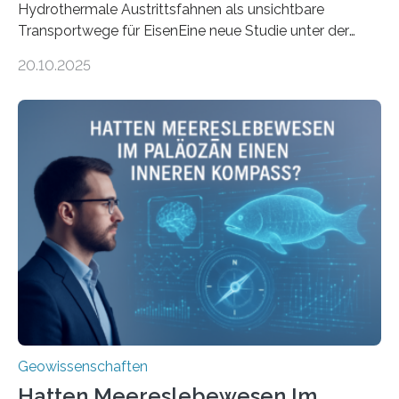
Hydrothermale Austrittsfahnen als unsichtbare
Transportwege für EisenEine neue Studie unter der
Leitung des MARUM – Zentrum für Marine
20.10.2025
Umweltwissenschaften der Universität Bremen –
beleuchtet, wie hydrothermale Quellen am
Meeresboden die Eisenverfügbarkeit und den globalen
Stoffkreislauf im Ozean prägen. Die Überblicksstudie
mit dem Titel „Iron’s Irony“ ist in Communications Earth
& Environment erschienen. Die Studie fasst bestehende
Forschungsergebnisse zusammen und interpretiert sie
neu, um zu erklären, wie Eisen, das aus hydrothermalen
Systemen freigesetzt wird, über ganze Ozeanbecken
transportiert werden kann. „Das…
Geowissenschaften
Hatten Meereslebewesen Im