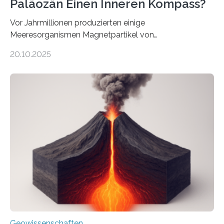
Paläozän Einen Inneren Kompass?
Vor Jahrmillionen produzierten einige
Meeresorganismen Magnetpartikel von
ungewöhnlicher Größe, die heute als Fossilien in
20.10.2025
Sedimenten zu finden sind. Nun ist es einem
internationalen Team gelungen, die magnetischen
Domänen auf einem dieser „Riesenmagnetfossilien” mit
einer raffinierten Methode an der Diamond-
Röntgenquelle zu kartieren. Ihre Analyse zeigt, dass
diese Partikel es den Organismen ermöglicht haben
könnten, winzige Schwankungen sowohl in der
Richtung als auch in der Intensität des Erdmagnetfelds
wahrzunehmen. Dadurch konnten sie sich verorten und
über den Ozean navigieren. Vor einigen Jahren…
Geowissenschaften