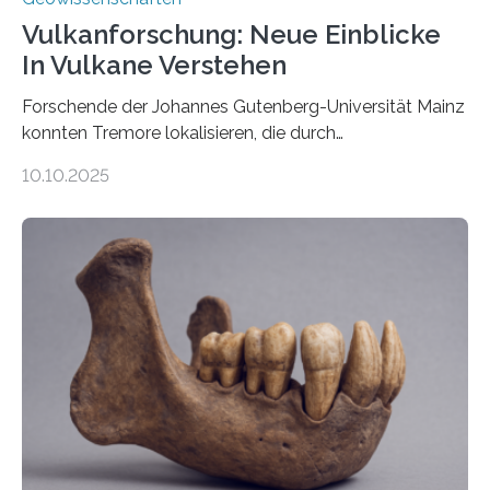
Vulkanforschung: Neue Einblicke
In Vulkane Verstehen
Forschende der Johannes Gutenberg-Universität Mainz
konnten Tremore lokalisieren, die durch
Magmabewegungen ausgelöst werden. Wie tickt ein
10.10.2025
Vulkan? Was passiert in der Erde darunter? Wo
entstehen Erschütterungen – Tremore genannt –
erzeugt durch Magma oder Gase, die sich durch
Schlote einen Weg nach oben bahnen? Jun.-Prof. Dr.
Miriam Christina Reiss, Vulkanseismologin an der
Johannes Gutenberg-Universität Mainz (JGU), und ihr
Team haben am Vulkan Oldoinyo Lengai in Tansania
solche Tremore lokalisiert. „Wir konnten die Tremore
nicht nur nachweisen, sondern ihren Ort in…