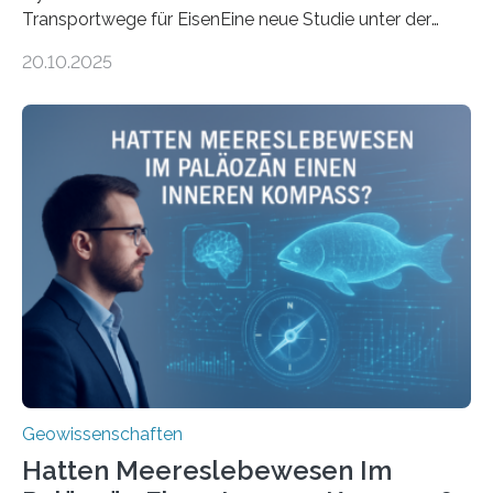
Transportwege für EisenEine neue Studie unter der
Leitung des MARUM – Zentrum für Marine
20.10.2025
Umweltwissenschaften der Universität Bremen –
beleuchtet, wie hydrothermale Quellen am
Meeresboden die Eisenverfügbarkeit und den globalen
Stoffkreislauf im Ozean prägen. Die Überblicksstudie
mit dem Titel „Iron’s Irony“ ist in Communications Earth
& Environment erschienen. Die Studie fasst bestehende
Forschungsergebnisse zusammen und interpretiert sie
neu, um zu erklären, wie Eisen, das aus hydrothermalen
Systemen freigesetzt wird, über ganze Ozeanbecken
transportiert werden kann. „Das…
Geowissenschaften
Hatten Meereslebewesen Im