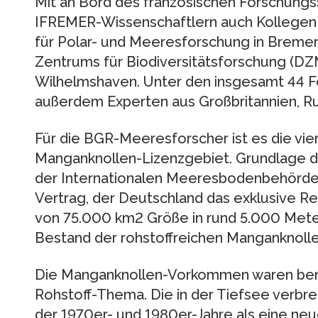
Mit an Bord des französischen Forschungs
IFREMER-Wissenschaftlern auch Kollegen 
für Polar- und Meeresforschung in Brem
Zentrums für Biodiversitätsforschung (DZ
Wilhelmshaven. Unter den insgesamt 44 Fo
außerdem Experten aus Großbritannien, Ru
Für die BGR-Meeresforscher ist es die vie
Manganknollen-Lizenzgebiet. Grundlage da
der Internationalen Meeresbodenbehörde
Vertrag, der Deutschland das exklusive Re
von 75.000 km2 Größe in rund 5.000 Meter
Bestand der rohstoffreichen Manganknolle
Die Manganknollen-Vorkommen waren berei
Rohstoff-Thema. Die in der Tiefsee verbr
der 1970er- und 1980er-Jahre als eine neu