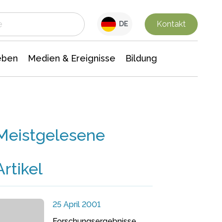
 Leben
Medien & Ereignisse
Interdisziplinäre Forschung
Veranstaltungsnachrichten
n Chemie
Gesellschaftswissenschaften
Kontakt
DE
eben
Medien & Ereignisse
Bildung
Meistgelesene
Artikel
25 April 2001
Forschungsergebnisse