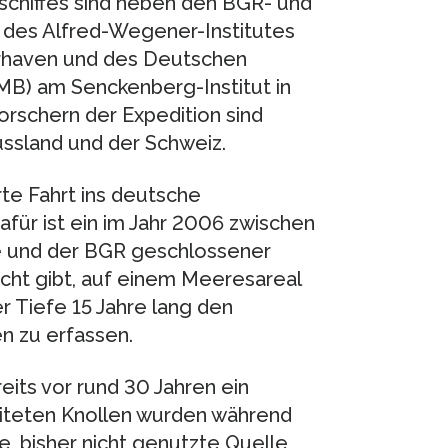
schiffes sind neben den BGR- und
des Alfred-Wegener-Institutes
erhaven und des Deutschen
MB) am Senckenberg-Institut in
rschern der Expedition sind
ssland und der Schweiz.
rte Fahrt ins deutsche
für ist ein im Jahr 2006 zwischen
 und der BGR geschlossener
cht gibt, auf einem Meeresareal
 Tiefe 15 Jahre lang den
n zu erfassen.
ts vor rund 30 Jahren ein
eiteten Knollen wurden während
e, bisher nicht genutzte Quelle