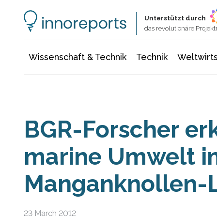
Wissenschaft & Technik
Informationstechnologie
Energie & Elektrotechnik
Unterstützt durch
das revolutionäre Proje
Wissenschaft & Technik
Technik
Weltwirts
BGR-Forscher er
marine Umwelt i
Manganknollen-L
23 March 2012