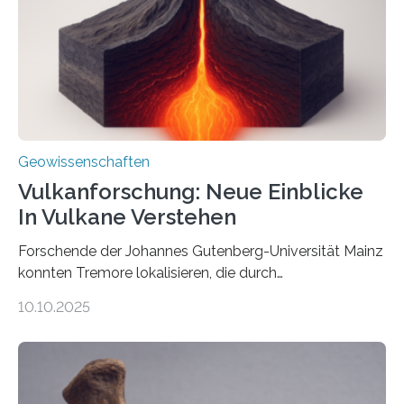
Richtung als auch in der Intensität des Erdmagnetfelds
wahrzunehmen. Dadurch konnten sie sich verorten und
über den Ozean navigieren. Vor einigen Jahren…
Geowissenschaften
Vulkanforschung: Neue Einblicke
In Vulkane Verstehen
Forschende der Johannes Gutenberg-Universität Mainz
konnten Tremore lokalisieren, die durch
Magmabewegungen ausgelöst werden. Wie tickt ein
10.10.2025
Vulkan? Was passiert in der Erde darunter? Wo
entstehen Erschütterungen – Tremore genannt –
erzeugt durch Magma oder Gase, die sich durch
Schlote einen Weg nach oben bahnen? Jun.-Prof. Dr.
Miriam Christina Reiss, Vulkanseismologin an der