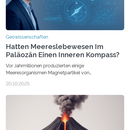
transportiert werden kann. „Das…
Geowissenschaften
Hatten Meereslebewesen Im
Paläozän Einen Inneren Kompass?
Vor Jahrmillionen produzierten einige
Meeresorganismen Magnetpartikel von
ungewöhnlicher Größe, die heute als Fossilien in
20.10.2025
Sedimenten zu finden sind. Nun ist es einem
internationalen Team gelungen, die magnetischen
Domänen auf einem dieser „Riesenmagnetfossilien” mit
einer raffinierten Methode an der Diamond-
Röntgenquelle zu kartieren. Ihre Analyse zeigt, dass
diese Partikel es den Organismen ermöglicht haben
könnten, winzige Schwankungen sowohl in der