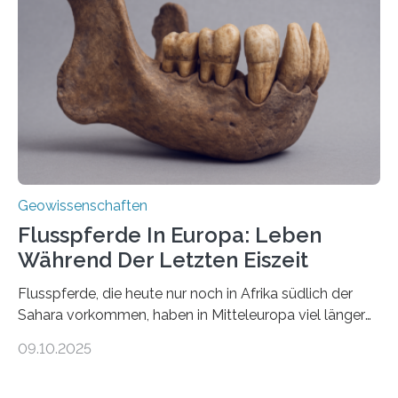
Johannes Gutenberg-Universität Mainz (JGU), und ihr
Team haben am Vulkan Oldoinyo Lengai in Tansania
solche Tremore lokalisiert. „Wir konnten die Tremore
nicht nur nachweisen, sondern ihren Ort in…
Geowissenschaften
Flusspferde In Europa: Leben
Während Der Letzten Eiszeit
Flusspferde, die heute nur noch in Afrika südlich der
Sahara vorkommen, haben in Mitteleuropa viel länger
überlebt, als bisher angenommen. Analysen von
09.10.2025
Knochenfunden zeigen, dass Flusspferde noch vor
etwa 47.000 bis 31.000 Jahren im Oberrheingraben