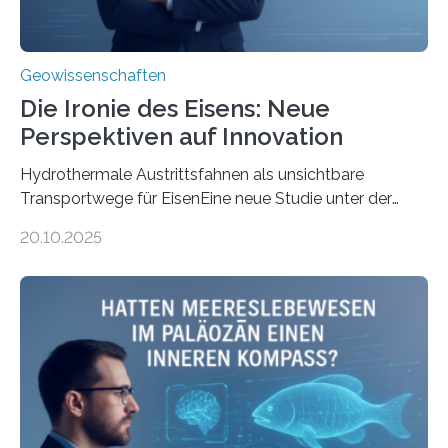
Geowissenschaften
Die Ironie des Eisens: Neue
Perspektiven auf Innovation
Hydrothermale Austrittsfahnen als unsichtbare
Transportwege für EisenEine neue Studie unter der
Leitung des MARUM – Zentrum für Marine
20.10.2025
Umweltwissenschaften der Universität Bremen –
beleuchtet, wie hydrothermale Quellen am
Meeresboden die Eisenverfügbarkeit und den globalen
Stoffkreislauf im Ozean prägen. Die Überblicksstudie
mit dem Titel „Iron’s Irony“ ist in Communications Earth
& Environment erschienen. Die Studie fasst bestehende
Forschungsergebnisse zusammen und interpretiert sie
neu, um zu erklären, wie Eisen, das aus hydrothermalen
Systemen freigesetzt wird, über ganze Ozeanbecken