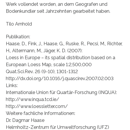
Werk vollendet worden, an dem Geografen und
Bodenkundler seit Jahrzehnten gearbeitet haben.
Tilo Arnhold
Publikation:
Haase, D., Fink, J., Haase, G., Ruske, R., Pecsi, M., Richter,
H., Altermann, M., Jäger, K. D. (2007):
Loess in Europe – its spatial distribution based on a
European Loess Map, scale 1:2,500,000
Quat.Sci.Rev. 26 (9-10), 1301-1312
http://dx.doi.org/10.1016/j.quascirev.2007.02.003
Links:
Internationale Union für Quartär-Forschung (INQUA):
http://www.inqua.tcd.ie/
http://www.loessletter.com/
Weitere fachliche Informationen:
Dr. Dagmar Haase
Helmholtz-Zentrum für Umweltforschung (UFZ)