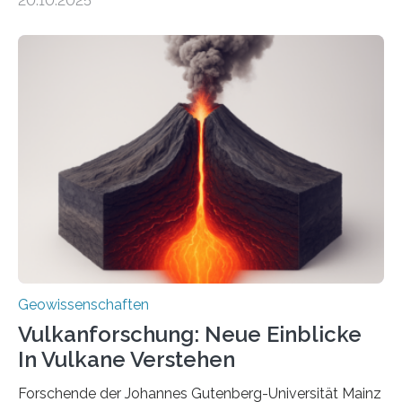
20.10.2025
Sedimenten zu finden sind. Nun ist es einem
internationalen Team gelungen, die magnetischen
Domänen auf einem dieser „Riesenmagnetfossilien” mit
einer raffinierten Methode an der Diamond-
Röntgenquelle zu kartieren. Ihre Analyse zeigt, dass
diese Partikel es den Organismen ermöglicht haben
könnten, winzige Schwankungen sowohl in der
Richtung als auch in der Intensität des Erdmagnetfelds
wahrzunehmen. Dadurch konnten sie sich verorten und
über den Ozean navigieren. Vor einigen Jahren…
Geowissenschaften
Vulkanforschung: Neue Einblicke
In Vulkane Verstehen
Forschende der Johannes Gutenberg-Universität Mainz