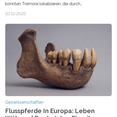
konnten Tremore lokalisieren, die durch
Magmabewegungen ausgelöst werden. Wie tickt ein
10.10.2025
Vulkan? Was passiert in der Erde darunter? Wo
entstehen Erschütterungen – Tremore genannt –
erzeugt durch Magma oder Gase, die sich durch
Schlote einen Weg nach oben bahnen? Jun.-Prof. Dr.
Miriam Christina Reiss, Vulkanseismologin an der
Johannes Gutenberg-Universität Mainz (JGU), und ihr
Team haben am Vulkan Oldoinyo Lengai in Tansania
solche Tremore lokalisiert. „Wir konnten die Tremore
nicht nur nachweisen, sondern ihren Ort in…
Geowissenschaften
Flusspferde In Europa: Leben