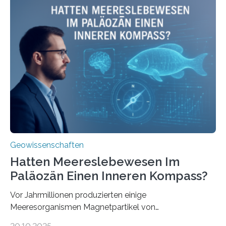
Meeresboden die Eisenverfügbarkeit und den globalen
Stoffkreislauf im Ozean prägen. Die Überblicksstudie
mit dem Titel „Iron’s Irony“ ist in Communications Earth
& Environment erschienen. Die Studie fasst bestehende
Forschungsergebnisse zusammen und interpretiert sie
neu, um zu erklären, wie Eisen, das aus hydrothermalen
Systemen freigesetzt wird, über ganze Ozeanbecken
transportiert werden kann. „Das…
Geowissenschaften
Hatten Meereslebewesen Im
Paläozän Einen Inneren Kompass?
Vor Jahrmillionen produzierten einige
Meeresorganismen Magnetpartikel von
ungewöhnlicher Größe, die heute als Fossilien in