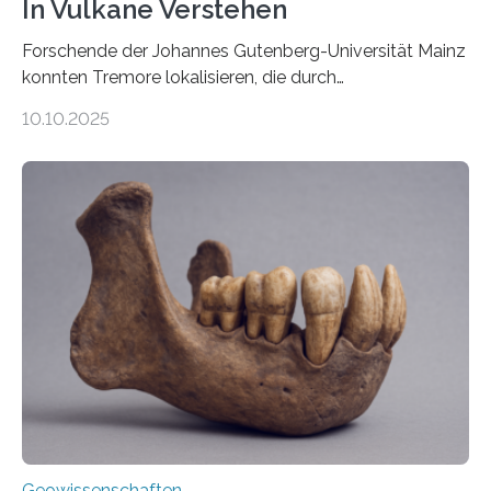
In Vulkane Verstehen
Forschende der Johannes Gutenberg-Universität Mainz
konnten Tremore lokalisieren, die durch
Magmabewegungen ausgelöst werden. Wie tickt ein
10.10.2025
Vulkan? Was passiert in der Erde darunter? Wo
entstehen Erschütterungen – Tremore genannt –
erzeugt durch Magma oder Gase, die sich durch
Schlote einen Weg nach oben bahnen? Jun.-Prof. Dr.
Miriam Christina Reiss, Vulkanseismologin an der
Johannes Gutenberg-Universität Mainz (JGU), und ihr
Team haben am Vulkan Oldoinyo Lengai in Tansania
solche Tremore lokalisiert. „Wir konnten die Tremore
nicht nur nachweisen, sondern ihren Ort in…
Geowissenschaften