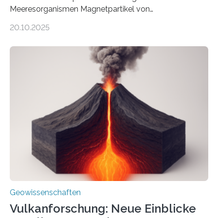
Meeresorganismen Magnetpartikel von
ungewöhnlicher Größe, die heute als Fossilien in
20.10.2025
Sedimenten zu finden sind. Nun ist es einem
internationalen Team gelungen, die magnetischen
Domänen auf einem dieser „Riesenmagnetfossilien” mit
einer raffinierten Methode an der Diamond-
Röntgenquelle zu kartieren. Ihre Analyse zeigt, dass
diese Partikel es den Organismen ermöglicht haben
könnten, winzige Schwankungen sowohl in der
Richtung als auch in der Intensität des Erdmagnetfelds
wahrzunehmen. Dadurch konnten sie sich verorten und
über den Ozean navigieren. Vor einigen Jahren…
Geowissenschaften
Vulkanforschung: Neue Einblicke