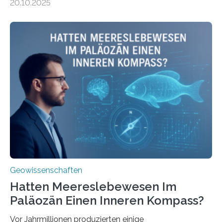
20.10.2025
Umweltwissenschaften der Universität Bremen –
beleuchtet, wie hydrothermale Quellen am
Meeresboden die Eisenverfügbarkeit und den globalen
Stoffkreislauf im Ozean prägen. Die Überblicksstudie
mit dem Titel „Iron’s Irony“ ist in Communications Earth
& Environment erschienen. Die Studie fasst bestehende
Forschungsergebnisse zusammen und interpretiert sie
neu, um zu erklären, wie Eisen, das aus hydrothermalen
Systemen freigesetzt wird, über ganze Ozeanbecken
transportiert werden kann. „Das…
Geowissenschaften
Hatten Meereslebewesen Im
Paläozän Einen Inneren Kompass?
Vor Jahrmillionen produzierten einige