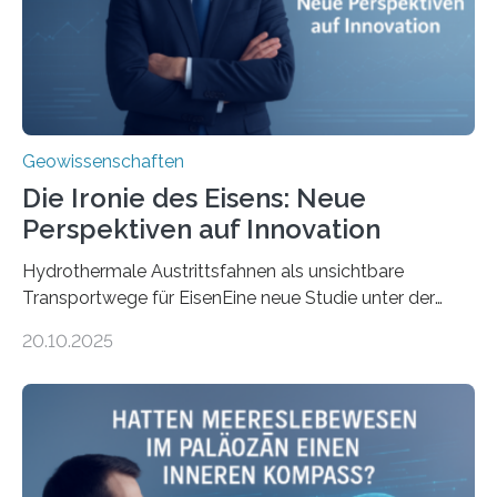
Geowissenschaften
Die Ironie des Eisens: Neue
Perspektiven auf Innovation
Hydrothermale Austrittsfahnen als unsichtbare
Transportwege für EisenEine neue Studie unter der
Leitung des MARUM – Zentrum für Marine
20.10.2025
Umweltwissenschaften der Universität Bremen –
beleuchtet, wie hydrothermale Quellen am
Meeresboden die Eisenverfügbarkeit und den globalen
Stoffkreislauf im Ozean prägen. Die Überblicksstudie
mit dem Titel „Iron’s Irony“ ist in Communications Earth
& Environment erschienen. Die Studie fasst bestehende