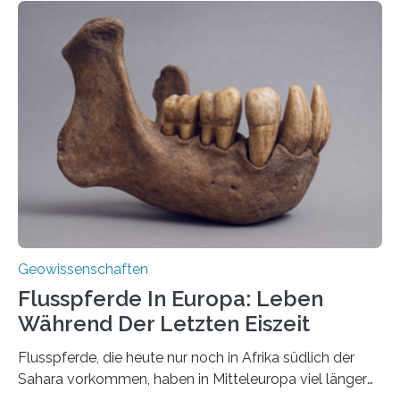
erzeugt durch Magma oder Gase, die sich durch
Schlote einen Weg nach oben bahnen? Jun.-Prof. Dr.
Miriam Christina Reiss, Vulkanseismologin an der
Johannes Gutenberg-Universität Mainz (JGU), und ihr
Team haben am Vulkan Oldoinyo Lengai in Tansania
solche Tremore lokalisiert. „Wir konnten die Tremore
nicht nur nachweisen, sondern ihren Ort in…
Geowissenschaften
Flusspferde In Europa: Leben
Während Der Letzten Eiszeit
Flusspferde, die heute nur noch in Afrika südlich der
Sahara vorkommen, haben in Mitteleuropa viel länger