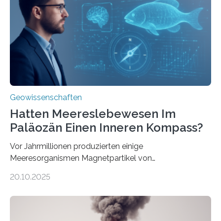
Forschungsergebnisse zusammen und interpretiert sie
neu, um zu erklären, wie Eisen, das aus hydrothermalen
Systemen freigesetzt wird, über ganze Ozeanbecken
transportiert werden kann. „Das…
Geowissenschaften
Hatten Meereslebewesen Im
Paläozän Einen Inneren Kompass?
Vor Jahrmillionen produzierten einige
Meeresorganismen Magnetpartikel von
ungewöhnlicher Größe, die heute als Fossilien in
20.10.2025
Sedimenten zu finden sind. Nun ist es einem
internationalen Team gelungen, die magnetischen
Domänen auf einem dieser „Riesenmagnetfossilien” mit
einer raffinierten Methode an der Diamond-