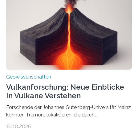
Röntgenquelle zu kartieren. Ihre Analyse zeigt, dass
diese Partikel es den Organismen ermöglicht haben
könnten, winzige Schwankungen sowohl in der
Richtung als auch in der Intensität des Erdmagnetfelds
wahrzunehmen. Dadurch konnten sie sich verorten und
über den Ozean navigieren. Vor einigen Jahren…
Geowissenschaften
Vulkanforschung: Neue Einblicke
In Vulkane Verstehen
Forschende der Johannes Gutenberg-Universität Mainz
konnten Tremore lokalisieren, die durch
Magmabewegungen ausgelöst werden. Wie tickt ein
10.10.2025
Vulkan? Was passiert in der Erde darunter? Wo
entstehen Erschütterungen – Tremore genannt –