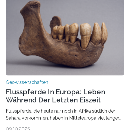
erzeugt durch Magma oder Gase, die sich durch
Schlote einen Weg nach oben bahnen? Jun.-Prof. Dr.
Miriam Christina Reiss, Vulkanseismologin an der
Johannes Gutenberg-Universität Mainz (JGU), und ihr
Team haben am Vulkan Oldoinyo Lengai in Tansania
solche Tremore lokalisiert. „Wir konnten die Tremore
nicht nur nachweisen, sondern ihren Ort in…
Geowissenschaften
Flusspferde In Europa: Leben
Während Der Letzten Eiszeit
Flusspferde, die heute nur noch in Afrika südlich der
Sahara vorkommen, haben in Mitteleuropa viel länger
überlebt, als bisher angenommen. Analysen von
09.10.2025