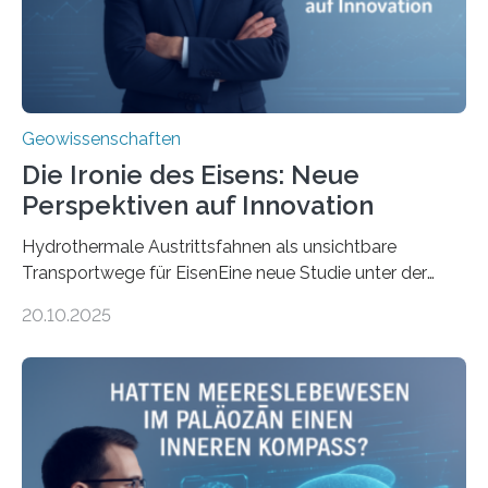
Geowissenschaften
Die Ironie des Eisens: Neue
Perspektiven auf Innovation
Hydrothermale Austrittsfahnen als unsichtbare
Transportwege für EisenEine neue Studie unter der
Leitung des MARUM – Zentrum für Marine
20.10.2025
Umweltwissenschaften der Universität Bremen –
beleuchtet, wie hydrothermale Quellen am
Meeresboden die Eisenverfügbarkeit und den globalen
Stoffkreislauf im Ozean prägen. Die Überblicksstudie
mit dem Titel „Iron’s Irony“ ist in Communications Earth
& Environment erschienen. Die Studie fasst bestehende
Forschungsergebnisse zusammen und interpretiert sie