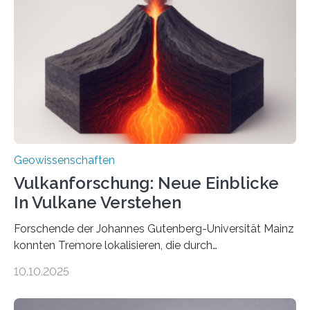
diese Partikel es den Organismen ermöglicht haben
könnten, winzige Schwankungen sowohl in der
Richtung als auch in der Intensität des Erdmagnetfelds
wahrzunehmen. Dadurch konnten sie sich verorten und
über den Ozean navigieren. Vor einigen Jahren…
Geowissenschaften
Vulkanforschung: Neue Einblicke
In Vulkane Verstehen
Forschende der Johannes Gutenberg-Universität Mainz
konnten Tremore lokalisieren, die durch
Magmabewegungen ausgelöst werden. Wie tickt ein
10.10.2025
Vulkan? Was passiert in der Erde darunter? Wo
entstehen Erschütterungen – Tremore genannt –