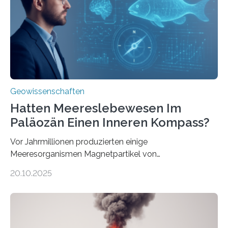
neu, um zu erklären, wie Eisen, das aus hydrothermalen
Systemen freigesetzt wird, über ganze Ozeanbecken
transportiert werden kann. „Das…
Geowissenschaften
Hatten Meereslebewesen Im
Paläozän Einen Inneren Kompass?
Vor Jahrmillionen produzierten einige
Meeresorganismen Magnetpartikel von
ungewöhnlicher Größe, die heute als Fossilien in
20.10.2025
Sedimenten zu finden sind. Nun ist es einem
internationalen Team gelungen, die magnetischen
Domänen auf einem dieser „Riesenmagnetfossilien” mit
einer raffinierten Methode an der Diamond-
Röntgenquelle zu kartieren. Ihre Analyse zeigt, dass