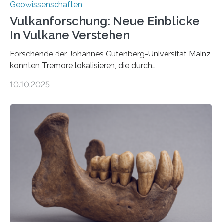
Geowissenschaften
Vulkanforschung: Neue Einblicke
In Vulkane Verstehen
Forschende der Johannes Gutenberg-Universität Mainz
konnten Tremore lokalisieren, die durch
Magmabewegungen ausgelöst werden. Wie tickt ein
10.10.2025
Vulkan? Was passiert in der Erde darunter? Wo
entstehen Erschütterungen – Tremore genannt –
erzeugt durch Magma oder Gase, die sich durch
Schlote einen Weg nach oben bahnen? Jun.-Prof. Dr.
Miriam Christina Reiss, Vulkanseismologin an der
Johannes Gutenberg-Universität Mainz (JGU), und ihr
Team haben am Vulkan Oldoinyo Lengai in Tansania
solche Tremore lokalisiert. „Wir konnten die Tremore
nicht nur nachweisen, sondern ihren Ort in…