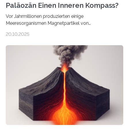
Paläozän Einen Inneren Kompass?
Vor Jahrmillionen produzierten einige
Meeresorganismen Magnetpartikel von
ungewöhnlicher Größe, die heute als Fossilien in
20.10.2025
Sedimenten zu finden sind. Nun ist es einem
internationalen Team gelungen, die magnetischen
Domänen auf einem dieser „Riesenmagnetfossilien” mit
einer raffinierten Methode an der Diamond-
Röntgenquelle zu kartieren. Ihre Analyse zeigt, dass
diese Partikel es den Organismen ermöglicht haben
könnten, winzige Schwankungen sowohl in der
Richtung als auch in der Intensität des Erdmagnetfelds
wahrzunehmen. Dadurch konnten sie sich verorten und
über den Ozean navigieren. Vor einigen Jahren…