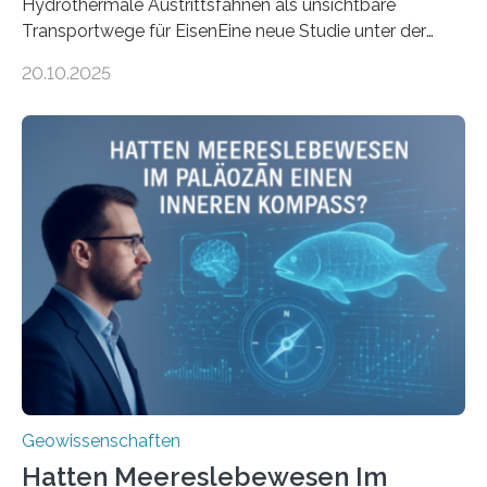
Hydrothermale Austrittsfahnen als unsichtbare
Transportwege für EisenEine neue Studie unter der
Leitung des MARUM – Zentrum für Marine
20.10.2025
Umweltwissenschaften der Universität Bremen –
beleuchtet, wie hydrothermale Quellen am
Meeresboden die Eisenverfügbarkeit und den globalen
Stoffkreislauf im Ozean prägen. Die Überblicksstudie
mit dem Titel „Iron’s Irony“ ist in Communications Earth
& Environment erschienen. Die Studie fasst bestehende
Forschungsergebnisse zusammen und interpretiert sie
neu, um zu erklären, wie Eisen, das aus hydrothermalen
Systemen freigesetzt wird, über ganze Ozeanbecken
transportiert werden kann. „Das…
Geowissenschaften
Hatten Meereslebewesen Im