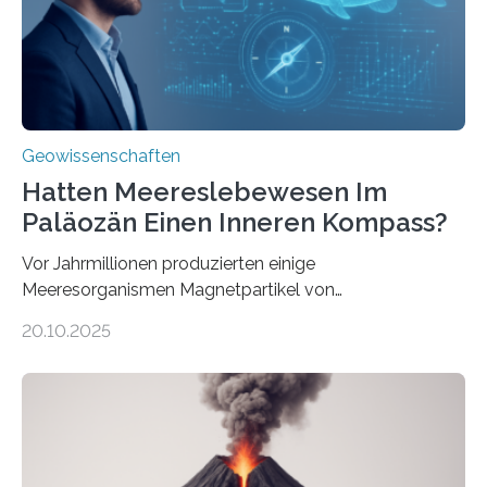
Systemen freigesetzt wird, über ganze Ozeanbecken
transportiert werden kann. „Das…
Geowissenschaften
Hatten Meereslebewesen Im
Paläozän Einen Inneren Kompass?
Vor Jahrmillionen produzierten einige
Meeresorganismen Magnetpartikel von
ungewöhnlicher Größe, die heute als Fossilien in
20.10.2025
Sedimenten zu finden sind. Nun ist es einem
internationalen Team gelungen, die magnetischen
Domänen auf einem dieser „Riesenmagnetfossilien” mit
einer raffinierten Methode an der Diamond-
Röntgenquelle zu kartieren. Ihre Analyse zeigt, dass
diese Partikel es den Organismen ermöglicht haben