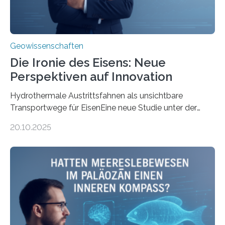
Geowissenschaften
Die Ironie des Eisens: Neue
Perspektiven auf Innovation
Hydrothermale Austrittsfahnen als unsichtbare
Transportwege für EisenEine neue Studie unter der
Leitung des MARUM – Zentrum für Marine
20.10.2025
Umweltwissenschaften der Universität Bremen –
beleuchtet, wie hydrothermale Quellen am
Meeresboden die Eisenverfügbarkeit und den globalen
Stoffkreislauf im Ozean prägen. Die Überblicksstudie
mit dem Titel „Iron’s Irony“ ist in Communications Earth
& Environment erschienen. Die Studie fasst bestehende
Forschungsergebnisse zusammen und interpretiert sie
neu, um zu erklären, wie Eisen, das aus hydrothermalen