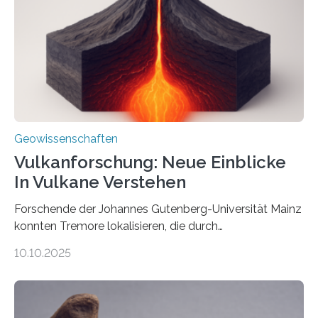
könnten, winzige Schwankungen sowohl in der
Richtung als auch in der Intensität des Erdmagnetfelds
wahrzunehmen. Dadurch konnten sie sich verorten und
über den Ozean navigieren. Vor einigen Jahren…
Geowissenschaften
Vulkanforschung: Neue Einblicke
In Vulkane Verstehen
Forschende der Johannes Gutenberg-Universität Mainz
konnten Tremore lokalisieren, die durch
Magmabewegungen ausgelöst werden. Wie tickt ein
10.10.2025
Vulkan? Was passiert in der Erde darunter? Wo
entstehen Erschütterungen – Tremore genannt –
erzeugt durch Magma oder Gase, die sich durch
Schlote einen Weg nach oben bahnen? Jun.-Prof. Dr.