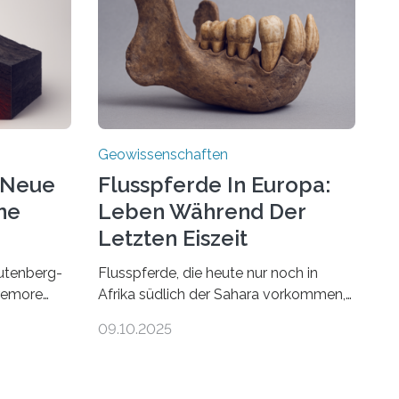
Geowissenschaften
 Neue
Flusspferde In Europa:
ne
Leben Während Der
Letzten Eiszeit
utenberg-
Flusspferde, die heute nur noch in
Tremore
Afrika südlich der Sahara vorkommen,
haben in Mitteleuropa viel länger
09.10.2025
öst
überlebt, als bisher angenommen.
n? Was
Analysen von Knochenfunden zeigen,
r? Wo
dass Flusspferde noch vor etwa