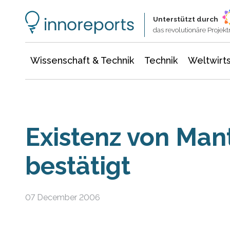
Wissenschaft & Technik
Informationstechnologie
Energie & Elektrotechnik
Unterstützt durch
das revolutionäre Proje
Wissenschaft & Technik
Technik
Weltwirts
Existenz von Man
bestätigt
07 December 2006