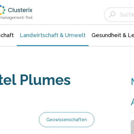
Landwirtschaft & Umwelt
Gesundheit &
Agrar- Forstwissenschaften
Unternehmensmeldungen
Biowissenschafte
Ökologie Umwelt- Naturschutz
ktmanagement-Tool
chaft
Landwirtschaft & Umwelt
Gesundheit & L
tel Plumes
Geowissenschaften