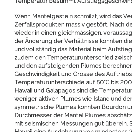
Temperatur bestimmt Aufstiegsgeschwind
Wenn Mantelgestein schmilzt, wird das Ver
Zerfallsprodukten massiv gestört. Nach d
wieder in einen gleichmässigen, voraussa
der Änderung der Verhältnisse konnten die
und vollständig das Material beim Aufstie
zudem den Temperaturunterschied zwis
und den aufsteigenden Plumes berechnen.
Geschwindigkeit und Grösse des Auftriebs.
Temperaturunterschiede auf 50°C bis 200°
Hawaii und Galapagos sind die Temperatur
weniger aktiven Plumes wie Island und den
symmetrische Plumes konnten Bourdon un
Durchmesser der Mantel Plumes abschätz
mit seismischen Messungen gut überein. S
Hawaii eine Ausdehnung von mindestens 2