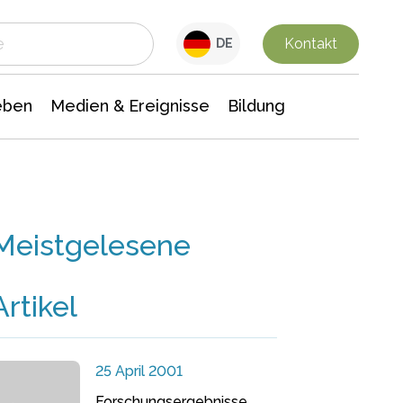
 Leben
Medien & Ereignisse
Interdisziplinäre Forschung
Veranstaltungsnachrichten
n Chemie
Gesellschaftswissenschaften
Kontakt
DE
eben
Medien & Ereignisse
Bildung
Meistgelesene
Artikel
25 April 2001
Forschungsergebnisse