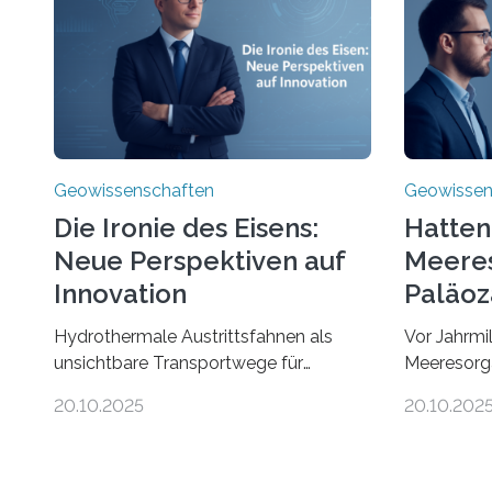
Geowissenschaften
Geowissen
Die Ironie des Eisens:
Hatten
Neue Perspektiven auf
Meere
Innovation
Paläoz
Kompa
Hydrothermale Austrittsfahnen als
Vor Jahrmi
unsichtbare Transportwege für
Meeresorg
EisenEine neue Studie unter der
ungewöhnli
20.10.2025
20.10.202
Leitung des MARUM – Zentrum für
Fossilien i
Marine Umweltwissenschaften der
Nun ist es
Universität Bremen – beleuchtet, wie
gelungen,