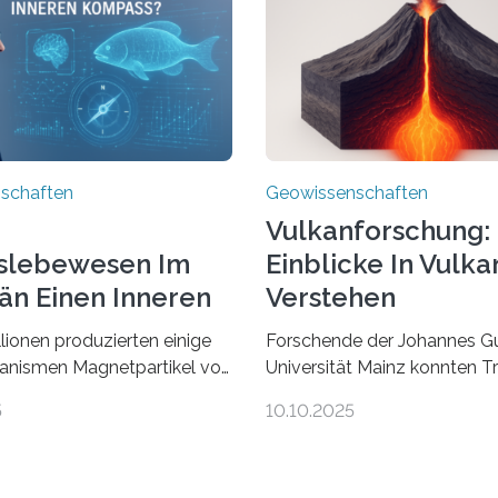
schaften
Geowissenschaften
Vulkanforschung:
slebewesen Im
Einblicke In Vulka
än Einen Inneren
Verstehen
ss?
llionen produzierten einige
Forschende der Johannes G
anismen Magnetpartikel von
Universität Mainz konnten 
cher Größe, die heute als
lokalisieren, die durch
5
10.10.2025
n Sedimenten zu finden sind.
Magmabewegungen ausgel
 einem internationalen Team
werden. Wie tickt ein Vulka
 die magnetischen Domänen
passiert in der Erde darunte