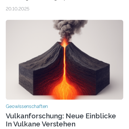
ungewöhnlicher Größe, die heute als Fossilien in
20.10.2025
Sedimenten zu finden sind. Nun ist es einem
internationalen Team gelungen, die magnetischen
Domänen auf einem dieser „Riesenmagnetfossilien” mit
einer raffinierten Methode an der Diamond-
Röntgenquelle zu kartieren. Ihre Analyse zeigt, dass
diese Partikel es den Organismen ermöglicht haben
könnten, winzige Schwankungen sowohl in der
Richtung als auch in der Intensität des Erdmagnetfelds
wahrzunehmen. Dadurch konnten sie sich verorten und
über den Ozean navigieren. Vor einigen Jahren…
Geowissenschaften
Vulkanforschung: Neue Einblicke
In Vulkane Verstehen