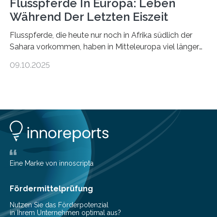
Flusspferde In Europa: Leben
Während Der Letzten Eiszeit
Flusspferde, die heute nur noch in Afrika südlich der
Sahara vorkommen, haben in Mitteleuropa viel länger
überlebt, als bisher angenommen. Analysen von
09.10.2025
Knochenfunden zeigen, dass Flusspferde noch vor
etwa 47.000 bis 31.000 Jahren im Oberrheingraben
lebten, also während der letzten Eiszeit. Ein
internationales Forschungsteam angeführt durch die
Universität Potsdam und die Reiss-Engelhorn-Museen
Mannheim mit dem Curt-Engelhorn-Zentrum
Archäometrie hat dazu eine Studie im Fachjournal
Current Biology veröffentlicht. Bisher ging man davon
aus, dass gewöhnliche Flusspferde (Hippopotamus
Eine Marke von innoscripta
amphibius) in Mitteleuropa vor ungefähr…
Fördermittelprüfung
Nutzen Sie das Förderpotenzial
in Ihrem Unternehmen optimal aus?