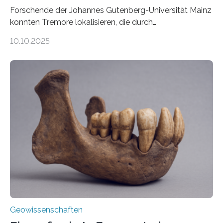
Forschende der Johannes Gutenberg-Universität Mainz
konnten Tremore lokalisieren, die durch
Magmabewegungen ausgelöst werden. Wie tickt ein
10.10.2025
Vulkan? Was passiert in der Erde darunter? Wo
entstehen Erschütterungen – Tremore genannt –
erzeugt durch Magma oder Gase, die sich durch
Schlote einen Weg nach oben bahnen? Jun.-Prof. Dr.
Miriam Christina Reiss, Vulkanseismologin an der
Johannes Gutenberg-Universität Mainz (JGU), und ihr
Team haben am Vulkan Oldoinyo Lengai in Tansania
solche Tremore lokalisiert. „Wir konnten die Tremore
nicht nur nachweisen, sondern ihren Ort in…
Geowissenschaften