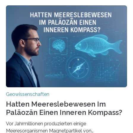
beleuchtet, wie hydrothermale Quellen am
Meeresboden die Eisenverfügbarkeit und den globalen
Stoffkreislauf im Ozean prägen. Die Überblicksstudie
mit dem Titel „Iron’s Irony“ ist in Communications Earth
& Environment erschienen. Die Studie fasst bestehende
Forschungsergebnisse zusammen und interpretiert sie
neu, um zu erklären, wie Eisen, das aus hydrothermalen
Systemen freigesetzt wird, über ganze Ozeanbecken
transportiert werden kann. „Das…
Geowissenschaften
Hatten Meereslebewesen Im
Paläozän Einen Inneren Kompass?
Vor Jahrmillionen produzierten einige
Meeresorganismen Magnetpartikel von