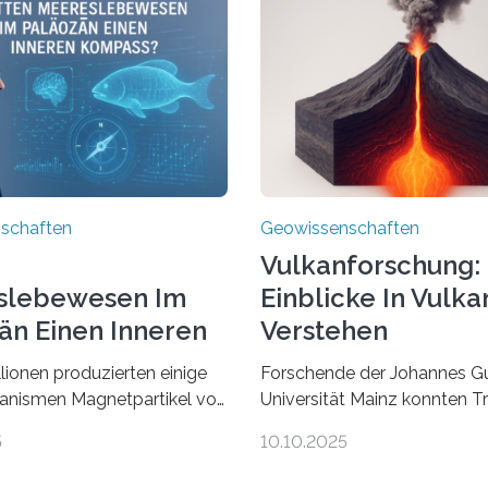
schaften
Geowissenschaften
Vulkanforschung:
slebewesen Im
Einblicke In Vulka
än Einen Inneren
Verstehen
ss?
llionen produzierten einige
Forschende der Johannes G
anismen Magnetpartikel von
Universität Mainz konnten 
cher Größe, die heute als
lokalisieren, die durch
5
10.10.2025
n Sedimenten zu finden sind.
Magmabewegungen ausgel
 einem internationalen Team
werden. Wie tickt ein Vulka