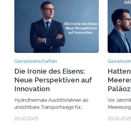
Geowissenschaften
Geowissen
Die Ironie des Eisens:
Hatten
Neue Perspektiven auf
Meere
Innovation
Paläoz
Kompa
Hydrothermale Austrittsfahnen als
Vor Jahrmi
unsichtbare Transportwege für
Meeresorg
EisenEine neue Studie unter der
ungewöhnli
20.10.2025
20.10.202
Leitung des MARUM – Zentrum für
Fossilien i
Marine Umweltwissenschaften der
Nun ist es