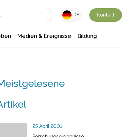
 Leben
Medien & Ereignisse
Interdisziplinäre Forschung
Veranstaltungsnachrichten
n Chemie
Gesellschaftswissenschaften
Kontakt
DE
eben
Medien & Ereignisse
Bildung
Meistgelesene
Artikel
25 April 2001
Forschungsergebnisse