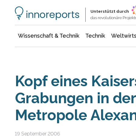
Wissenschaft & Technik
Informationstechnologie
Energie & Elektrotechnik
Unterstützt durch
das revolutionäre Proje
Wissenschaft & Technik
Technik
Weltwirts
Kopf eines Kaiser
Grabungen in der
Metropole Alexan
19 September 2006