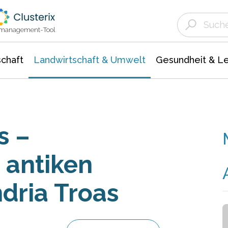
Landwirtschaft & Umwelt
Gesundheit &
Agrar- Forstwissenschaften
Unternehmensmeldungen
Biowissenschafte
Ökologie Umwelt- Naturschutz
ktmanagement-Tool
chaft
Landwirtschaft & Umwelt
Gesundheit & L
s –
 antiken
dria Troas