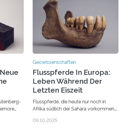
Geowissenschaften
 Neue
Flusspferde In Europa:
ne
Leben Während Der
Letzten Eiszeit
utenberg-
Flusspferde, die heute nur noch in
Tremore
Afrika südlich der Sahara vorkommen,
haben in Mitteleuropa viel länger
09.10.2025
öst
überlebt, als bisher angenommen.
n? Was
Analysen von Knochenfunden zeigen,