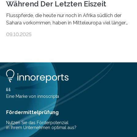
Während Der Letzten Eiszeit
Flusspferde, die heute nur noch in Afrika südlich der
Sahara vorkommen, haben in Mitteleuropa viel länger
überlebt, als bisher angenommen. Analysen von
09.10.2025
Knochenfunden zeigen, dass Flusspferde noch vor
etwa 47.000 bis 31.000 Jahren im Oberrheingraben
lebten, also während der letzten Eiszeit. Ein
internationales Forschungsteam angeführt durch die
Universität Potsdam und die Reiss-Engelhorn-Museen
Mannheim mit dem Curt-Engelhorn-Zentrum
Archäometrie hat dazu eine Studie im Fachjournal
Current Biology veröffentlicht. Bisher ging man davon
aus, dass gewöhnliche Flusspferde (Hippopotamus
Eine Marke von innoscripta
amphibius) in Mitteleuropa vor ungefähr…
Fördermittelprüfung
Nutzen Sie das Förderpotenzial
in Ihrem Unternehmen optimal aus?