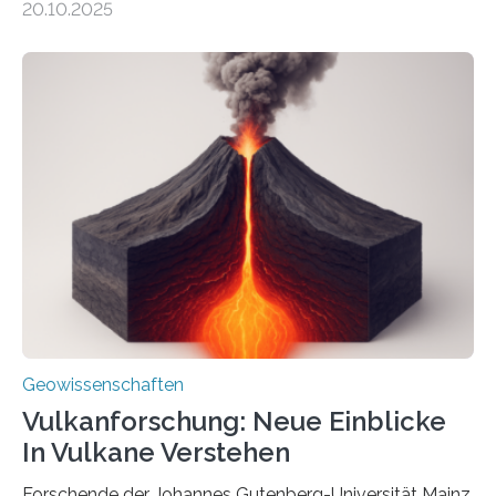
20.10.2025
Sedimenten zu finden sind. Nun ist es einem
internationalen Team gelungen, die magnetischen
Domänen auf einem dieser „Riesenmagnetfossilien” mit
einer raffinierten Methode an der Diamond-
Röntgenquelle zu kartieren. Ihre Analyse zeigt, dass
diese Partikel es den Organismen ermöglicht haben
könnten, winzige Schwankungen sowohl in der
Richtung als auch in der Intensität des Erdmagnetfelds
wahrzunehmen. Dadurch konnten sie sich verorten und
über den Ozean navigieren. Vor einigen Jahren…
Geowissenschaften
Vulkanforschung: Neue Einblicke
In Vulkane Verstehen
Forschende der Johannes Gutenberg-Universität Mainz