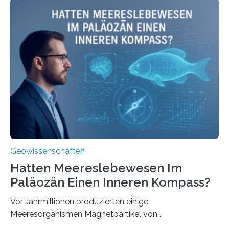
Meeresboden die Eisenverfügbarkeit und den globalen
Stoffkreislauf im Ozean prägen. Die Überblicksstudie
mit dem Titel „Iron’s Irony“ ist in Communications Earth
& Environment erschienen. Die Studie fasst bestehende
Forschungsergebnisse zusammen und interpretiert sie
neu, um zu erklären, wie Eisen, das aus hydrothermalen
Systemen freigesetzt wird, über ganze Ozeanbecken
transportiert werden kann. „Das…
Geowissenschaften
Hatten Meereslebewesen Im
Paläozän Einen Inneren Kompass?
Vor Jahrmillionen produzierten einige
Meeresorganismen Magnetpartikel von
ungewöhnlicher Größe, die heute als Fossilien in