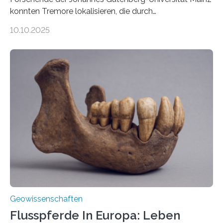
konnten Tremore lokalisieren, die durch
Magmabewegungen ausgelöst werden. Wie tickt ein
10.10.2025
Vulkan? Was passiert in der Erde darunter? Wo
entstehen Erschütterungen – Tremore genannt –
erzeugt durch Magma oder Gase, die sich durch
Schlote einen Weg nach oben bahnen? Jun.-Prof. Dr.
Miriam Christina Reiss, Vulkanseismologin an der
Johannes Gutenberg-Universität Mainz (JGU), und ihr
Team haben am Vulkan Oldoinyo Lengai in Tansania
solche Tremore lokalisiert. „Wir konnten die Tremore
nicht nur nachweisen, sondern ihren Ort in…
Geowissenschaften
Flusspferde In Europa: Leben