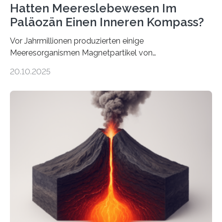
Hatten Meereslebewesen Im
Paläozän Einen Inneren Kompass?
Vor Jahrmillionen produzierten einige
Meeresorganismen Magnetpartikel von
ungewöhnlicher Größe, die heute als Fossilien in
20.10.2025
Sedimenten zu finden sind. Nun ist es einem
internationalen Team gelungen, die magnetischen
Domänen auf einem dieser „Riesenmagnetfossilien” mit
einer raffinierten Methode an der Diamond-
Röntgenquelle zu kartieren. Ihre Analyse zeigt, dass
diese Partikel es den Organismen ermöglicht haben
könnten, winzige Schwankungen sowohl in der
Richtung als auch in der Intensität des Erdmagnetfelds
wahrzunehmen. Dadurch konnten sie sich verorten und
über den Ozean navigieren. Vor einigen Jahren…