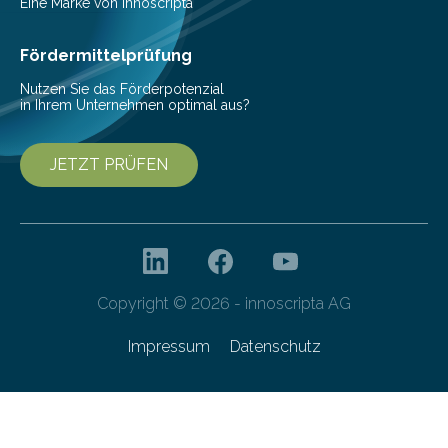
aus, dass gewöhnliche Flusspferde (Hippopotamus
Eine Marke von innoscripta
amphibius) in Mitteleuropa vor ungefähr…
Fördermittelprüfung
Nutzen Sie das Förderpotenzial
in Ihrem Unternehmen optimal aus?
JETZT PRÜFEN
Copyright © 2026 - innoscripta AG
Impressum
Datenschutz