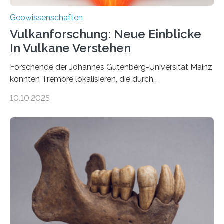
Geowissenschaften
Vulkanforschung: Neue Einblicke
In Vulkane Verstehen
Forschende der Johannes Gutenberg-Universität Mainz
konnten Tremore lokalisieren, die durch
Magmabewegungen ausgelöst werden. Wie tickt ein
10.10.2025
Vulkan? Was passiert in der Erde darunter? Wo
entstehen Erschütterungen – Tremore genannt –
erzeugt durch Magma oder Gase, die sich durch
Schlote einen Weg nach oben bahnen? Jun.-Prof. Dr.
Miriam Christina Reiss, Vulkanseismologin an der
Johannes Gutenberg-Universität Mainz (JGU), und ihr
Team haben am Vulkan Oldoinyo Lengai in Tansania
solche Tremore lokalisiert. „Wir konnten die Tremore
nicht nur nachweisen, sondern ihren Ort in…