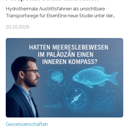
Hydrothermale Austrittsfahnen als unsichtbare
Transportwege für EisenEine neue Studie unter der
Leitung des MARUM – Zentrum für Marine
20.10.2025
Umweltwissenschaften der Universität Bremen –
beleuchtet, wie hydrothermale Quellen am
Meeresboden die Eisenverfügbarkeit und den globalen
Stoffkreislauf im Ozean prägen. Die Überblicksstudie
mit dem Titel „Iron’s Irony“ ist in Communications Earth
& Environment erschienen. Die Studie fasst bestehende
Forschungsergebnisse zusammen und interpretiert sie
neu, um zu erklären, wie Eisen, das aus hydrothermalen
Systemen freigesetzt wird, über ganze Ozeanbecken
transportiert werden kann. „Das…
Geowissenschaften