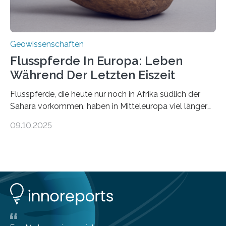
Geowissenschaften
Flusspferde In Europa: Leben
Während Der Letzten Eiszeit
Flusspferde, die heute nur noch in Afrika südlich der
Sahara vorkommen, haben in Mitteleuropa viel länger
überlebt, als bisher angenommen. Analysen von
09.10.2025
Knochenfunden zeigen, dass Flusspferde noch vor
etwa 47.000 bis 31.000 Jahren im Oberrheingraben
lebten, also während der letzten Eiszeit. Ein
internationales Forschungsteam angeführt durch die
Universität Potsdam und die Reiss-Engelhorn-Museen
Mannheim mit dem Curt-Engelhorn-Zentrum
Archäometrie hat dazu eine Studie im Fachjournal
Current Biology veröffentlicht. Bisher ging man davon