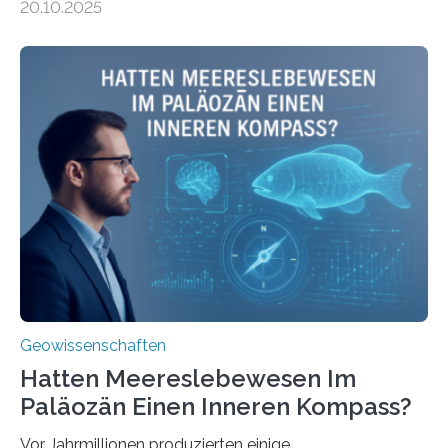
20.10.2025
Umweltwissenschaften der Universität Bremen –
beleuchtet, wie hydrothermale Quellen am
Meeresboden die Eisenverfügbarkeit und den globalen
Stoffkreislauf im Ozean prägen. Die Überblicksstudie
mit dem Titel „Iron’s Irony“ ist in Communications Earth
& Environment erschienen. Die Studie fasst bestehende
Forschungsergebnisse zusammen und interpretiert sie
neu, um zu erklären, wie Eisen, das aus hydrothermalen
Systemen freigesetzt wird, über ganze Ozeanbecken
transportiert werden kann. „Das…
Geowissenschaften
Hatten Meereslebewesen Im
Paläozän Einen Inneren Kompass?
Vor Jahrmillionen produzierten einige