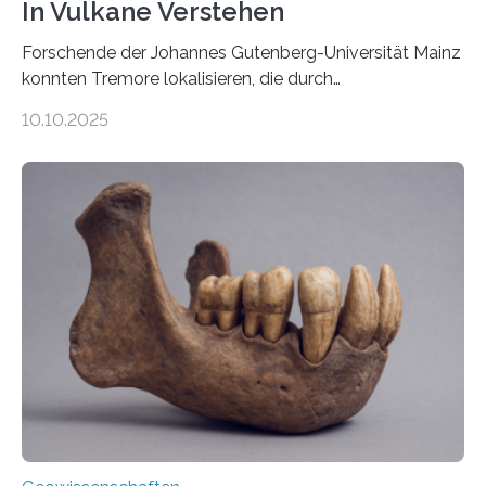
In Vulkane Verstehen
Forschende der Johannes Gutenberg-Universität Mainz
konnten Tremore lokalisieren, die durch
Magmabewegungen ausgelöst werden. Wie tickt ein
10.10.2025
Vulkan? Was passiert in der Erde darunter? Wo
entstehen Erschütterungen – Tremore genannt –
erzeugt durch Magma oder Gase, die sich durch
Schlote einen Weg nach oben bahnen? Jun.-Prof. Dr.
Miriam Christina Reiss, Vulkanseismologin an der
Johannes Gutenberg-Universität Mainz (JGU), und ihr
Team haben am Vulkan Oldoinyo Lengai in Tansania
solche Tremore lokalisiert. „Wir konnten die Tremore
nicht nur nachweisen, sondern ihren Ort in…