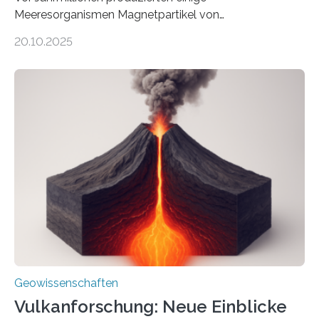
Meeresorganismen Magnetpartikel von
ungewöhnlicher Größe, die heute als Fossilien in
20.10.2025
Sedimenten zu finden sind. Nun ist es einem
internationalen Team gelungen, die magnetischen
Domänen auf einem dieser „Riesenmagnetfossilien” mit
einer raffinierten Methode an der Diamond-
Röntgenquelle zu kartieren. Ihre Analyse zeigt, dass
diese Partikel es den Organismen ermöglicht haben
könnten, winzige Schwankungen sowohl in der
Richtung als auch in der Intensität des Erdmagnetfelds
wahrzunehmen. Dadurch konnten sie sich verorten und
über den Ozean navigieren. Vor einigen Jahren…
Geowissenschaften
Vulkanforschung: Neue Einblicke