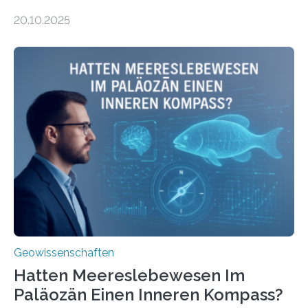
Leitung des MARUM – Zentrum für Marine
20.10.2025
Umweltwissenschaften der Universität Bremen –
beleuchtet, wie hydrothermale Quellen am
Meeresboden die Eisenverfügbarkeit und den globalen
Stoffkreislauf im Ozean prägen. Die Überblicksstudie
mit dem Titel „Iron’s Irony“ ist in Communications Earth
& Environment erschienen. Die Studie fasst bestehende
Forschungsergebnisse zusammen und interpretiert sie
neu, um zu erklären, wie Eisen, das aus hydrothermalen
Systemen freigesetzt wird, über ganze Ozeanbecken
transportiert werden kann. „Das…
Geowissenschaften
Hatten Meereslebewesen Im
Paläozän Einen Inneren Kompass?