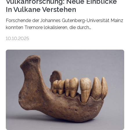
Vulkanforschung: Neue Einblicke
In Vulkane Verstehen
Forschende der Johannes Gutenberg-Universität Mainz
konnten Tremore lokalisieren, die durch
Magmabewegungen ausgelöst werden. Wie tickt ein
10.10.2025
Vulkan? Was passiert in der Erde darunter? Wo
entstehen Erschütterungen – Tremore genannt –
erzeugt durch Magma oder Gase, die sich durch
Schlote einen Weg nach oben bahnen? Jun.-Prof. Dr.
Miriam Christina Reiss, Vulkanseismologin an der
Johannes Gutenberg-Universität Mainz (JGU), und ihr
Team haben am Vulkan Oldoinyo Lengai in Tansania
solche Tremore lokalisiert. „Wir konnten die Tremore
nicht nur nachweisen, sondern ihren Ort in…