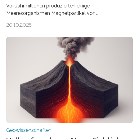
Vor Jahrmillionen produzierten einige
Meeresorganismen Magnetpartikel von
ungewöhnlicher Größe, die heute als Fossilien in
20.10.2025
Sedimenten zu finden sind. Nun ist es einem
internationalen Team gelungen, die magnetischen
Domänen auf einem dieser „Riesenmagnetfossilien” mit
einer raffinierten Methode an der Diamond-
Röntgenquelle zu kartieren. Ihre Analyse zeigt, dass
diese Partikel es den Organismen ermöglicht haben
könnten, winzige Schwankungen sowohl in der
Richtung als auch in der Intensität des Erdmagnetfelds
wahrzunehmen. Dadurch konnten sie sich verorten und
über den Ozean navigieren. Vor einigen Jahren…
Geowissenschaften