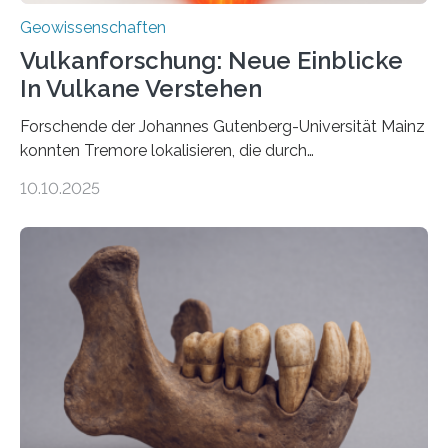
Geowissenschaften
Vulkanforschung: Neue Einblicke
In Vulkane Verstehen
Forschende der Johannes Gutenberg-Universität Mainz
konnten Tremore lokalisieren, die durch
Magmabewegungen ausgelöst werden. Wie tickt ein
10.10.2025
Vulkan? Was passiert in der Erde darunter? Wo
entstehen Erschütterungen – Tremore genannt –
erzeugt durch Magma oder Gase, die sich durch
Schlote einen Weg nach oben bahnen? Jun.-Prof. Dr.
Miriam Christina Reiss, Vulkanseismologin an der
Johannes Gutenberg-Universität Mainz (JGU), und ihr
Team haben am Vulkan Oldoinyo Lengai in Tansania
solche Tremore lokalisiert. „Wir konnten die Tremore
nicht nur nachweisen, sondern ihren Ort in…