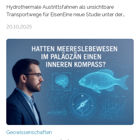
Hydrothermale Austrittsfahnen als unsichtbare
Transportwege für EisenEine neue Studie unter der
Leitung des MARUM – Zentrum für Marine
20.10.2025
Umweltwissenschaften der Universität Bremen –
beleuchtet, wie hydrothermale Quellen am
Meeresboden die Eisenverfügbarkeit und den globalen
Stoffkreislauf im Ozean prägen. Die Überblicksstudie
mit dem Titel „Iron’s Irony“ ist in Communications Earth
& Environment erschienen. Die Studie fasst bestehende
Forschungsergebnisse zusammen und interpretiert sie
neu, um zu erklären, wie Eisen, das aus hydrothermalen
Systemen freigesetzt wird, über ganze Ozeanbecken
transportiert werden kann. „Das…
Geowissenschaften