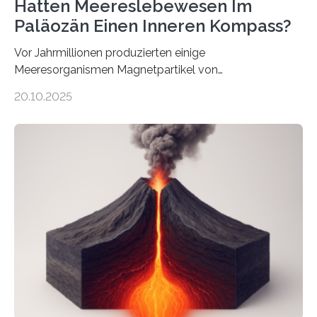
Hatten Meereslebewesen Im
Paläozän Einen Inneren Kompass?
Vor Jahrmillionen produzierten einige
Meeresorganismen Magnetpartikel von
ungewöhnlicher Größe, die heute als Fossilien in
20.10.2025
Sedimenten zu finden sind. Nun ist es einem
internationalen Team gelungen, die magnetischen
Domänen auf einem dieser „Riesenmagnetfossilien” mit
einer raffinierten Methode an der Diamond-
Röntgenquelle zu kartieren. Ihre Analyse zeigt, dass
diese Partikel es den Organismen ermöglicht haben
könnten, winzige Schwankungen sowohl in der
Richtung als auch in der Intensität des Erdmagnetfelds
wahrzunehmen. Dadurch konnten sie sich verorten und
über den Ozean navigieren. Vor einigen Jahren…