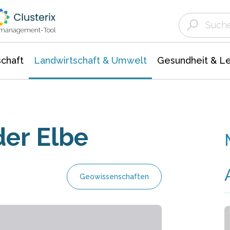
Landwirtschaft & Umwelt
Gesundheit &
Agrar- Forstwissenschaften
Unternehmensmeldungen
Biowissenschafte
Ökologie Umwelt- Naturschutz
ktmanagement-Tool
chaft
Landwirtschaft & Umwelt
Gesundheit & L
er Elbe
Geowissenschaften