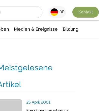
 Leben
Medien & Ereignisse
Interdisziplinäre Forschung
Veranstaltungsnachrichten
n Chemie
Gesellschaftswissenschaften
Kontakt
DE
eben
Medien & Ereignisse
Bildung
Meistgelesene
Artikel
25 April 2001
Forschungsergebnisse