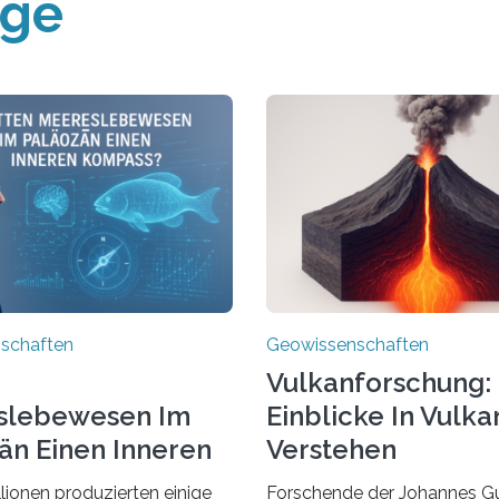
äge
schaften
Geowissenschaften
Vulkanforschung:
slebewesen Im
Einblicke In Vulka
än Einen Inneren
Verstehen
ss?
llionen produzierten einige
Forschende der Johannes G