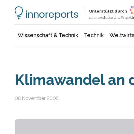
Wissenschaft & Technik
Informationstechnologie
Energie & Elektrotechnik
Unterstützt durch
das revolutionäre Proje
Wissenschaft & Technik
Technik
Weltwirts
Klimawandel an d
08 November 2005