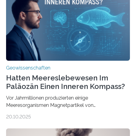
& Environment erschienen. Die Studie fasst bestehende
Forschungsergebnisse zusammen und interpretiert sie
neu, um zu erklären, wie Eisen, das aus hydrothermalen
Systemen freigesetzt wird, über ganze Ozeanbecken
transportiert werden kann. „Das…
Geowissenschaften
Hatten Meereslebewesen Im
Paläozän Einen Inneren Kompass?
Vor Jahrmillionen produzierten einige
Meeresorganismen Magnetpartikel von
ungewöhnlicher Größe, die heute als Fossilien in
20.10.2025
Sedimenten zu finden sind. Nun ist es einem
internationalen Team gelungen, die magnetischen
Domänen auf einem dieser „Riesenmagnetfossilien” mit