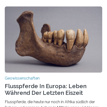
entstehen Erschütterungen – Tremore genannt –
erzeugt durch Magma oder Gase, die sich durch
Schlote einen Weg nach oben bahnen? Jun.-Prof. Dr.
Miriam Christina Reiss, Vulkanseismologin an der
Johannes Gutenberg-Universität Mainz (JGU), und ihr
Team haben am Vulkan Oldoinyo Lengai in Tansania
solche Tremore lokalisiert. „Wir konnten die Tremore
nicht nur nachweisen, sondern ihren Ort in…
Geowissenschaften
Flusspferde In Europa: Leben
Während Der Letzten Eiszeit
Flusspferde, die heute nur noch in Afrika südlich der