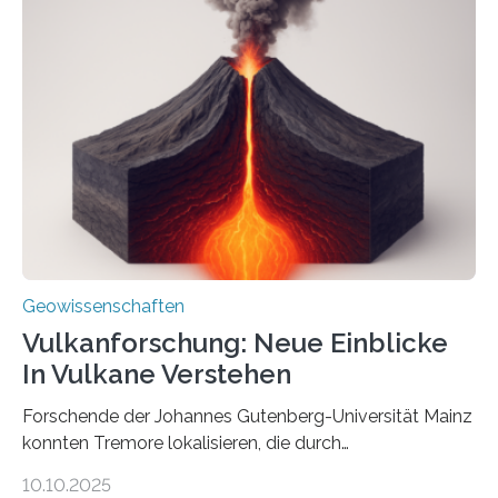
einer raffinierten Methode an der Diamond-
Röntgenquelle zu kartieren. Ihre Analyse zeigt, dass
diese Partikel es den Organismen ermöglicht haben
könnten, winzige Schwankungen sowohl in der
Richtung als auch in der Intensität des Erdmagnetfelds
wahrzunehmen. Dadurch konnten sie sich verorten und
über den Ozean navigieren. Vor einigen Jahren…
Geowissenschaften
Vulkanforschung: Neue Einblicke
In Vulkane Verstehen
Forschende der Johannes Gutenberg-Universität Mainz
konnten Tremore lokalisieren, die durch
Magmabewegungen ausgelöst werden. Wie tickt ein
10.10.2025
Vulkan? Was passiert in der Erde darunter? Wo