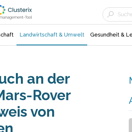
Landwirtschaft & Umwelt
Gesundheit &
Agrar- Forstwissenschaften
Unternehmensmeldungen
Biowissenschafte
Ökologie Umwelt- Naturschutz
ktmanagement-Tool
chaft
Landwirtschaft & Umwelt
Gesundheit & L
auch an der
Mars-Rover
weis von
en