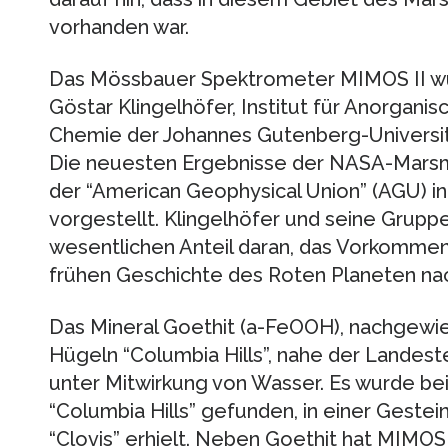
vorhanden war.
Das Mössbauer Spektrometer MIMOS II wur
Göstar Klingelhöfer, Institut für Anorgani
Chemie der Johannes Gutenberg-Universitä
Die neuesten Ergebnisse der NASA-Marsm
der “American Geophysical Union” (AGU) in 
vorgestellt. Klingelhöfer und seine Grup
wesentlichen Anteil daran, das Vorkommen
frühen Geschichte des Roten Planeten na
Das Mineral Goethit (a-FeOOH), nachgewie
Hügeln “Columbia Hills”, nahe der Landestell
unter Mitwirkung von Wasser. Es wurde beim
“Columbia Hills” gefunden, in einer Geste
“Clovis” erhielt. Neben Goethit hat MIMOS 