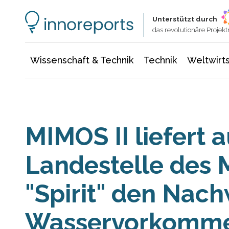
Wissenschaft & Technik
Informationstechnologie
Energie & Elektrotechnik
Unterstützt durch
das revolutionäre Proje
Wissenschaft & Technik
Technik
Weltwirts
MIMOS II liefert 
Landestelle des 
"Spirit" den Nach
Wasservorkomm