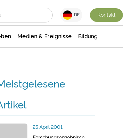
 Leben
Medien & Ereignisse
Interdisziplinäre Forschung
Veranstaltungsnachrichten
n Chemie
Gesellschaftswissenschaften
Kontakt
DE
eben
Medien & Ereignisse
Bildung
Meistgelesene
Artikel
25 April 2001
Forschungsergebnisse