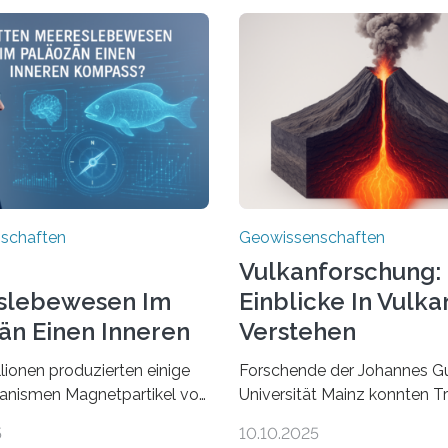
schaften
Geowissenschaften
Vulkanforschung:
slebewesen Im
Einblicke In Vulka
än Einen Inneren
Verstehen
ss?
llionen produzierten einige
Forschende der Johannes G
anismen Magnetpartikel von
Universität Mainz konnten 
cher Größe, die heute als
lokalisieren, die durch
5
10.10.2025
n Sedimenten zu finden sind.
Magmabewegungen ausgel