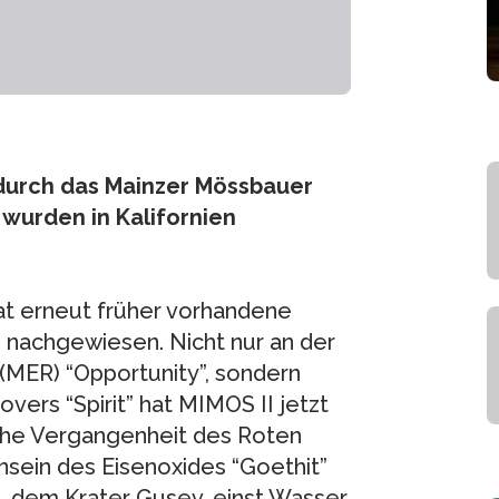
urch das Mainzer Mössbauer
wurden in Kalifornien
t erneut früher vorhandene
achgewiesen. Nicht nur an der
(MER) “Opportunity”, sondern
ers “Spirit” hat MIMOS II jetzt
che Vergangenheit des Roten
nsein des Eisenoxides “Goethit”
s, dem Krater Gusev, einst Wasser