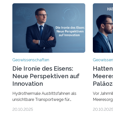
Geowissenschaften
Geowissen
Die Ironie des Eisens:
Hatten
Neue Perspektiven auf
Meere
Innovation
Paläoz
Kompa
Hydrothermale Austrittsfahnen als
Vor Jahrmi
unsichtbare Transportwege für
Meeresorg
EisenEine neue Studie unter der
ungewöhnli
20.10.2025
20.10.202
Leitung des MARUM – Zentrum für
Fossilien i