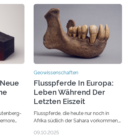
Geowissenschaften
 Neue
Flusspferde In Europa:
ne
Leben Während Der
Letzten Eiszeit
utenberg-
Flusspferde, die heute nur noch in
Tremore
Afrika südlich der Sahara vorkommen,
haben in Mitteleuropa viel länger
09.10.2025
öst
überlebt, als bisher angenommen.