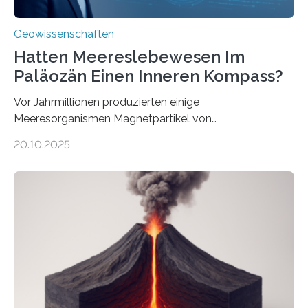
Geowissenschaften
Hatten Meereslebewesen Im
Paläozän Einen Inneren Kompass?
Vor Jahrmillionen produzierten einige
Meeresorganismen Magnetpartikel von
ungewöhnlicher Größe, die heute als Fossilien in
20.10.2025
Sedimenten zu finden sind. Nun ist es einem
internationalen Team gelungen, die magnetischen
Domänen auf einem dieser „Riesenmagnetfossilien” mit
einer raffinierten Methode an der Diamond-
Röntgenquelle zu kartieren. Ihre Analyse zeigt, dass
diese Partikel es den Organismen ermöglicht haben
könnten, winzige Schwankungen sowohl in der
Richtung als auch in der Intensität des Erdmagnetfelds
wahrzunehmen. Dadurch konnten sie sich verorten und
über den Ozean navigieren. Vor einigen Jahren…