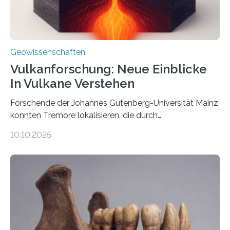
Geowissenschaften
Vulkanforschung: Neue Einblicke
In Vulkane Verstehen
Forschende der Johannes Gutenberg-Universität Mainz
konnten Tremore lokalisieren, die durch
Magmabewegungen ausgelöst werden. Wie tickt ein
10.10.2025
Vulkan? Was passiert in der Erde darunter? Wo
entstehen Erschütterungen – Tremore genannt –
erzeugt durch Magma oder Gase, die sich durch
Schlote einen Weg nach oben bahnen? Jun.-Prof. Dr.
Miriam Christina Reiss, Vulkanseismologin an der
Johannes Gutenberg-Universität Mainz (JGU), und ihr
Team haben am Vulkan Oldoinyo Lengai in Tansania
solche Tremore lokalisiert. „Wir konnten die Tremore