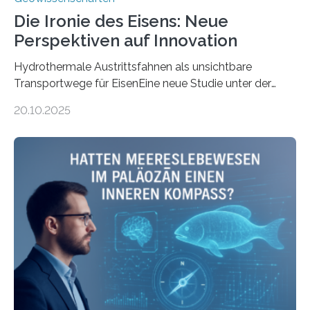
Die Ironie des Eisens: Neue
Perspektiven auf Innovation
Hydrothermale Austrittsfahnen als unsichtbare
Transportwege für EisenEine neue Studie unter der
Leitung des MARUM – Zentrum für Marine
20.10.2025
Umweltwissenschaften der Universität Bremen –
beleuchtet, wie hydrothermale Quellen am
Meeresboden die Eisenverfügbarkeit und den globalen
Stoffkreislauf im Ozean prägen. Die Überblicksstudie
mit dem Titel „Iron’s Irony“ ist in Communications Earth
& Environment erschienen. Die Studie fasst bestehende
Forschungsergebnisse zusammen und interpretiert sie
neu, um zu erklären, wie Eisen, das aus hydrothermalen
Systemen freigesetzt wird, über ganze Ozeanbecken
transportiert werden kann. „Das…