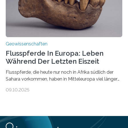
nicht nur nachweisen, sondern ihren Ort in…
Geowissenschaften
Flusspferde In Europa: Leben
Während Der Letzten Eiszeit
Flusspferde, die heute nur noch in Afrika südlich der
Sahara vorkommen, haben in Mitteleuropa viel länger
überlebt, als bisher angenommen. Analysen von
09.10.2025
Knochenfunden zeigen, dass Flusspferde noch vor
etwa 47.000 bis 31.000 Jahren im Oberrheingraben
lebten, also während der letzten Eiszeit. Ein
internationales Forschungsteam angeführt durch die
Universität Potsdam und die Reiss-Engelhorn-Museen
Mannheim mit dem Curt-Engelhorn-Zentrum