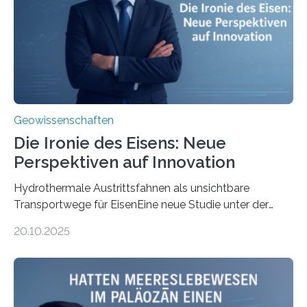
Geowissenschaften
Die Ironie des Eisens: Neue
Perspektiven auf Innovation
Hydrothermale Austrittsfahnen als unsichtbare
Transportwege für EisenEine neue Studie unter der
Leitung des MARUM – Zentrum für Marine
20.10.2025
Umweltwissenschaften der Universität Bremen –
beleuchtet, wie hydrothermale Quellen am
Meeresboden die Eisenverfügbarkeit und den globalen
Stoffkreislauf im Ozean prägen. Die Überblicksstudie
mit dem Titel „Iron’s Irony“ ist in Communications Earth