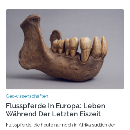
Vulkan? Was passiert in der Erde darunter? Wo
entstehen Erschütterungen – Tremore genannt –
erzeugt durch Magma oder Gase, die sich durch
Schlote einen Weg nach oben bahnen? Jun.-Prof. Dr.
Miriam Christina Reiss, Vulkanseismologin an der
Johannes Gutenberg-Universität Mainz (JGU), und ihr
Team haben am Vulkan Oldoinyo Lengai in Tansania
solche Tremore lokalisiert. „Wir konnten die Tremore
nicht nur nachweisen, sondern ihren Ort in…
Geowissenschaften
Flusspferde In Europa: Leben
Während Der Letzten Eiszeit
Flusspferde, die heute nur noch in Afrika südlich der