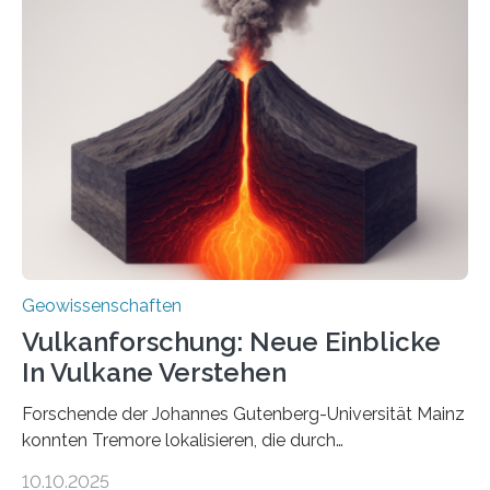
einer raffinierten Methode an der Diamond-
Röntgenquelle zu kartieren. Ihre Analyse zeigt, dass
diese Partikel es den Organismen ermöglicht haben
könnten, winzige Schwankungen sowohl in der
Richtung als auch in der Intensität des Erdmagnetfelds
wahrzunehmen. Dadurch konnten sie sich verorten und
über den Ozean navigieren. Vor einigen Jahren…
Geowissenschaften
Vulkanforschung: Neue Einblicke
In Vulkane Verstehen
Forschende der Johannes Gutenberg-Universität Mainz
konnten Tremore lokalisieren, die durch
Magmabewegungen ausgelöst werden. Wie tickt ein
10.10.2025