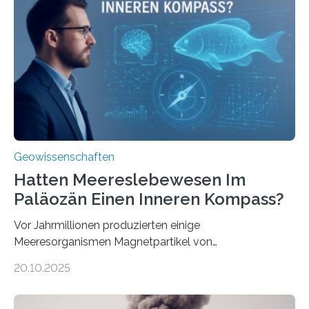
& Environment erschienen. Die Studie fasst bestehende
Forschungsergebnisse zusammen und interpretiert sie
neu, um zu erklären, wie Eisen, das aus hydrothermalen
Systemen freigesetzt wird, über ganze Ozeanbecken
transportiert werden kann. „Das…
Geowissenschaften
Hatten Meereslebewesen Im
Paläozän Einen Inneren Kompass?
Vor Jahrmillionen produzierten einige
Meeresorganismen Magnetpartikel von
ungewöhnlicher Größe, die heute als Fossilien in
20.10.2025
Sedimenten zu finden sind. Nun ist es einem
internationalen Team gelungen, die magnetischen
Domänen auf einem dieser „Riesenmagnetfossilien” mit