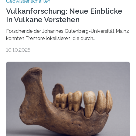
Geowissenschaften
Vulkanforschung: Neue Einblicke
In Vulkane Verstehen
Forschende der Johannes Gutenberg-Universität Mainz
konnten Tremore lokalisieren, die durch
Magmabewegungen ausgelöst werden. Wie tickt ein
10.10.2025
Vulkan? Was passiert in der Erde darunter? Wo
entstehen Erschütterungen – Tremore genannt –
erzeugt durch Magma oder Gase, die sich durch
Schlote einen Weg nach oben bahnen? Jun.-Prof. Dr.
Miriam Christina Reiss, Vulkanseismologin an der
Johannes Gutenberg-Universität Mainz (JGU), und ihr
Team haben am Vulkan Oldoinyo Lengai in Tansania
solche Tremore lokalisiert. „Wir konnten die Tremore
nicht nur nachweisen, sondern ihren Ort in…