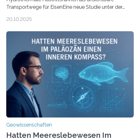
Transportwege für EisenEine neue Studie unter der
Leitung des MARUM – Zentrum für Marine
20.10.2025
Umweltwissenschaften der Universität Bremen –
beleuchtet, wie hydrothermale Quellen am
Meeresboden die Eisenverfügbarkeit und den globalen
Stoffkreislauf im Ozean prägen. Die Überblicksstudie
mit dem Titel „Iron’s Irony“ ist in Communications Earth
& Environment erschienen. Die Studie fasst bestehende
Forschungsergebnisse zusammen und interpretiert sie
neu, um zu erklären, wie Eisen, das aus hydrothermalen
Systemen freigesetzt wird, über ganze Ozeanbecken
transportiert werden kann. „Das…
Geowissenschaften
Hatten Meereslebewesen Im