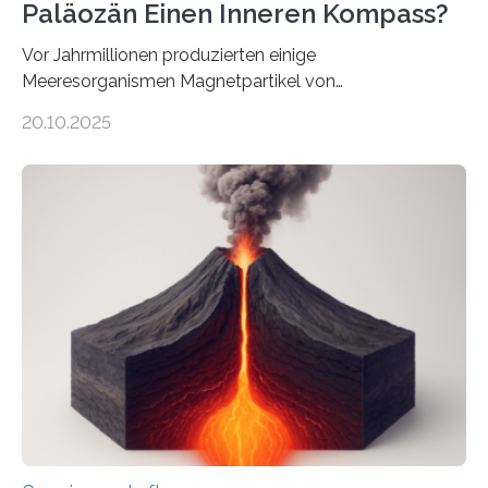
Paläozän Einen Inneren Kompass?
Vor Jahrmillionen produzierten einige
Meeresorganismen Magnetpartikel von
ungewöhnlicher Größe, die heute als Fossilien in
20.10.2025
Sedimenten zu finden sind. Nun ist es einem
internationalen Team gelungen, die magnetischen
Domänen auf einem dieser „Riesenmagnetfossilien” mit
einer raffinierten Methode an der Diamond-
Röntgenquelle zu kartieren. Ihre Analyse zeigt, dass
diese Partikel es den Organismen ermöglicht haben
könnten, winzige Schwankungen sowohl in der
Richtung als auch in der Intensität des Erdmagnetfelds
wahrzunehmen. Dadurch konnten sie sich verorten und
über den Ozean navigieren. Vor einigen Jahren…