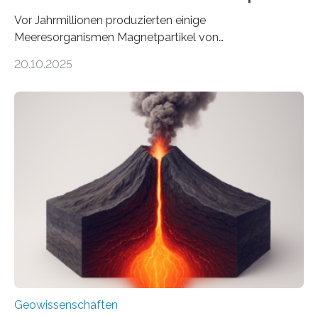
Vor Jahrmillionen produzierten einige
Meeresorganismen Magnetpartikel von
ungewöhnlicher Größe, die heute als Fossilien in
20.10.2025
Sedimenten zu finden sind. Nun ist es einem
internationalen Team gelungen, die magnetischen
Domänen auf einem dieser „Riesenmagnetfossilien” mit
einer raffinierten Methode an der Diamond-
Röntgenquelle zu kartieren. Ihre Analyse zeigt, dass
diese Partikel es den Organismen ermöglicht haben
könnten, winzige Schwankungen sowohl in der
Richtung als auch in der Intensität des Erdmagnetfelds
wahrzunehmen. Dadurch konnten sie sich verorten und
über den Ozean navigieren. Vor einigen Jahren…
Geowissenschaften