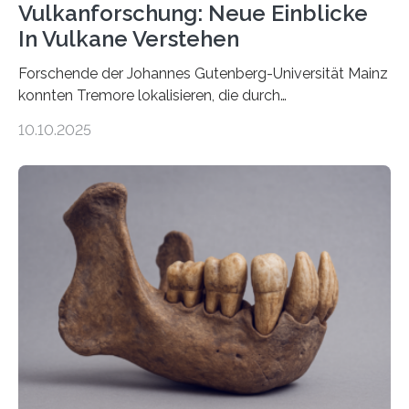
Vulkanforschung: Neue Einblicke
In Vulkane Verstehen
Forschende der Johannes Gutenberg-Universität Mainz
konnten Tremore lokalisieren, die durch
Magmabewegungen ausgelöst werden. Wie tickt ein
10.10.2025
Vulkan? Was passiert in der Erde darunter? Wo
entstehen Erschütterungen – Tremore genannt –
erzeugt durch Magma oder Gase, die sich durch
Schlote einen Weg nach oben bahnen? Jun.-Prof. Dr.
Miriam Christina Reiss, Vulkanseismologin an der
Johannes Gutenberg-Universität Mainz (JGU), und ihr
Team haben am Vulkan Oldoinyo Lengai in Tansania
solche Tremore lokalisiert. „Wir konnten die Tremore
nicht nur nachweisen, sondern ihren Ort in…