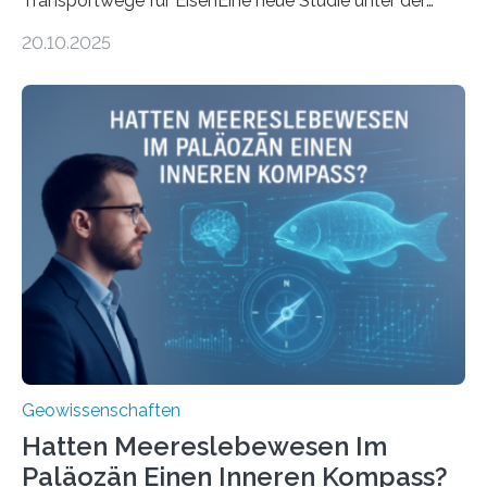
Transportwege für EisenEine neue Studie unter der
Leitung des MARUM – Zentrum für Marine
20.10.2025
Umweltwissenschaften der Universität Bremen –
beleuchtet, wie hydrothermale Quellen am
Meeresboden die Eisenverfügbarkeit und den globalen
Stoffkreislauf im Ozean prägen. Die Überblicksstudie
mit dem Titel „Iron’s Irony“ ist in Communications Earth
& Environment erschienen. Die Studie fasst bestehende
Forschungsergebnisse zusammen und interpretiert sie
neu, um zu erklären, wie Eisen, das aus hydrothermalen
Systemen freigesetzt wird, über ganze Ozeanbecken
transportiert werden kann. „Das…
Geowissenschaften
Hatten Meereslebewesen Im
Paläozän Einen Inneren Kompass?