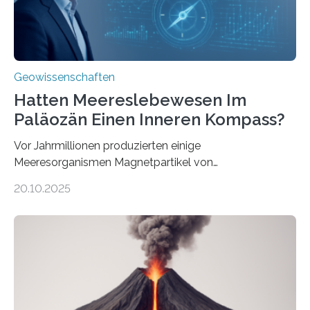
Geowissenschaften
Hatten Meereslebewesen Im
Paläozän Einen Inneren Kompass?
Vor Jahrmillionen produzierten einige
Meeresorganismen Magnetpartikel von
ungewöhnlicher Größe, die heute als Fossilien in
20.10.2025
Sedimenten zu finden sind. Nun ist es einem
internationalen Team gelungen, die magnetischen
Domänen auf einem dieser „Riesenmagnetfossilien” mit
einer raffinierten Methode an der Diamond-
Röntgenquelle zu kartieren. Ihre Analyse zeigt, dass
diese Partikel es den Organismen ermöglicht haben
könnten, winzige Schwankungen sowohl in der