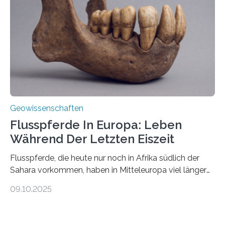
Johannes Gutenberg-Universität Mainz (JGU), und ihr
Team haben am Vulkan Oldoinyo Lengai in Tansania
solche Tremore lokalisiert. „Wir konnten die Tremore
nicht nur nachweisen, sondern ihren Ort in…
Geowissenschaften
Flusspferde In Europa: Leben
Während Der Letzten Eiszeit
Flusspferde, die heute nur noch in Afrika südlich der
Sahara vorkommen, haben in Mitteleuropa viel länger
überlebt, als bisher angenommen. Analysen von
09.10.2025
Knochenfunden zeigen, dass Flusspferde noch vor
etwa 47.000 bis 31.000 Jahren im Oberrheingraben
lebten, also während der letzten Eiszeit. Ein