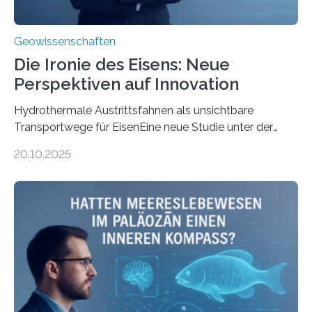
Geowissenschaften
Die Ironie des Eisens: Neue
Perspektiven auf Innovation
Hydrothermale Austrittsfahnen als unsichtbare
Transportwege für EisenEine neue Studie unter der
Leitung des MARUM – Zentrum für Marine
20.10.2025
Umweltwissenschaften der Universität Bremen –
beleuchtet, wie hydrothermale Quellen am
Meeresboden die Eisenverfügbarkeit und den globalen
Stoffkreislauf im Ozean prägen. Die Überblicksstudie
mit dem Titel „Iron’s Irony“ ist in Communications Earth
& Environment erschienen. Die Studie fasst bestehende
Forschungsergebnisse zusammen und interpretiert sie
neu, um zu erklären, wie Eisen, das aus hydrothermalen
Systemen freigesetzt wird, über ganze Ozeanbecken
transportiert werden kann. „Das…