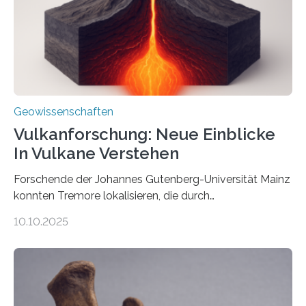
Richtung als auch in der Intensität des Erdmagnetfelds
wahrzunehmen. Dadurch konnten sie sich verorten und
über den Ozean navigieren. Vor einigen Jahren…
Geowissenschaften
Vulkanforschung: Neue Einblicke
In Vulkane Verstehen
Forschende der Johannes Gutenberg-Universität Mainz
konnten Tremore lokalisieren, die durch
Magmabewegungen ausgelöst werden. Wie tickt ein
10.10.2025
Vulkan? Was passiert in der Erde darunter? Wo
entstehen Erschütterungen – Tremore genannt –
erzeugt durch Magma oder Gase, die sich durch
Schlote einen Weg nach oben bahnen? Jun.-Prof. Dr.
Miriam Christina Reiss, Vulkanseismologin an der