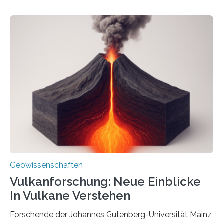
Sedimenten zu finden sind. Nun ist es einem
internationalen Team gelungen, die magnetischen
Domänen auf einem dieser „Riesenmagnetfossilien” mit
einer raffinierten Methode an der Diamond-
Röntgenquelle zu kartieren. Ihre Analyse zeigt, dass
diese Partikel es den Organismen ermöglicht haben
könnten, winzige Schwankungen sowohl in der
Richtung als auch in der Intensität des Erdmagnetfelds
wahrzunehmen. Dadurch konnten sie sich verorten und
über den Ozean navigieren. Vor einigen Jahren…
Geowissenschaften
Vulkanforschung: Neue Einblicke
In Vulkane Verstehen
Forschende der Johannes Gutenberg-Universität Mainz