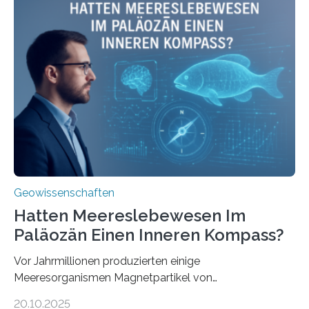
Stoffkreislauf im Ozean prägen. Die Überblicksstudie
mit dem Titel „Iron’s Irony“ ist in Communications Earth
& Environment erschienen. Die Studie fasst bestehende
Forschungsergebnisse zusammen und interpretiert sie
neu, um zu erklären, wie Eisen, das aus hydrothermalen
Systemen freigesetzt wird, über ganze Ozeanbecken
transportiert werden kann. „Das…
Geowissenschaften
Hatten Meereslebewesen Im
Paläozän Einen Inneren Kompass?
Vor Jahrmillionen produzierten einige
Meeresorganismen Magnetpartikel von
ungewöhnlicher Größe, die heute als Fossilien in
20.10.2025