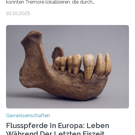
konnten Tremore lokalisieren, die durch
Magmabewegungen ausgelöst werden. Wie tickt ein
10.10.2025
Vulkan? Was passiert in der Erde darunter? Wo
entstehen Erschütterungen – Tremore genannt –
erzeugt durch Magma oder Gase, die sich durch
Schlote einen Weg nach oben bahnen? Jun.-Prof. Dr.
Miriam Christina Reiss, Vulkanseismologin an der
Johannes Gutenberg-Universität Mainz (JGU), und ihr
Team haben am Vulkan Oldoinyo Lengai in Tansania
solche Tremore lokalisiert. „Wir konnten die Tremore
nicht nur nachweisen, sondern ihren Ort in…
Geowissenschaften
Flusspferde In Europa: Leben
Während Der Letzten Eiszeit