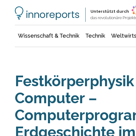
Wissenschaft & Technik
Informationstechnologie
Energie & Elektrotechnik
Unterstützt durch
das revolutionäre Proje
Wissenschaft & Technik
Technik
Weltwirts
Festkörperphysik
Computer –
Computerprogra
Erdgeschichte im 