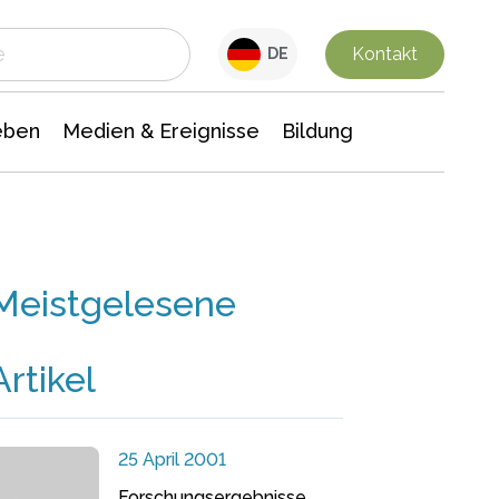
 Leben
Medien & Ereignisse
Interdisziplinäre Forschung
Veranstaltungsnachrichten
n Chemie
Gesellschaftswissenschaften
Kontakt
DE
eben
Medien & Ereignisse
Bildung
Meistgelesene
Artikel
25 April 2001
Forschungsergebnisse