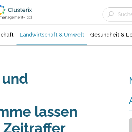
Landwirtschaft & Umwelt
Gesundheit &
Agrar- Forstwissenschaften
Unternehmensmeldungen
Biowissenschafte
Ökologie Umwelt- Naturschutz
ktmanagement-Tool
chaft
Landwirtschaft & Umwelt
Gesundheit & L
 und
mme lassen
Zeitraffer