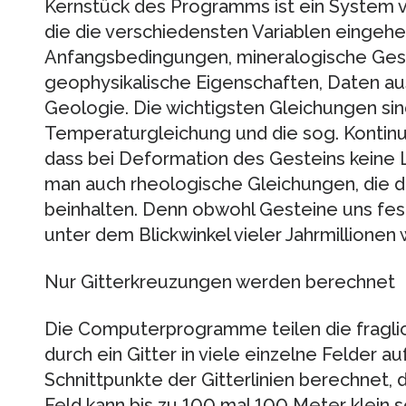
Kernstück des Programms ist ein System vo
die die verschiedensten Variablen eingehen
Anfangsbedingungen, mineralogische Ges
geophysikalische Eigenschaften, Daten au
Geologie. Die wichtigsten Gleichungen si
Temperaturgleichung und die sog. Kontinui
dass bei Deformation des Gesteins keine 
man auch rheologische Gleichungen, die di
beinhalten. Denn obwohl Gesteine uns fest
unter dem Blickwinkel vieler Jahrmillionen 
Nur Gitterkreuzungen werden berechnet
Die Computerprogramme teilen die fraglic
durch ein Gitter in viele einzelne Felder a
Schnittpunkte der Gitterlinien berechnet, d
Feld kann bis zu 100 mal 100 Meter klein s