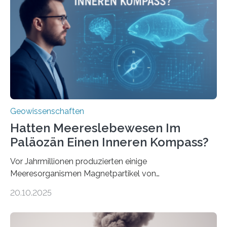
& Environment erschienen. Die Studie fasst bestehende
Forschungsergebnisse zusammen und interpretiert sie
neu, um zu erklären, wie Eisen, das aus hydrothermalen
Systemen freigesetzt wird, über ganze Ozeanbecken
transportiert werden kann. „Das…
Geowissenschaften
Hatten Meereslebewesen Im
Paläozän Einen Inneren Kompass?
Vor Jahrmillionen produzierten einige
Meeresorganismen Magnetpartikel von
ungewöhnlicher Größe, die heute als Fossilien in
20.10.2025
Sedimenten zu finden sind. Nun ist es einem
internationalen Team gelungen, die magnetischen
Domänen auf einem dieser „Riesenmagnetfossilien” mit