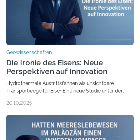
Geowissenschaften
Die Ironie des Eisens: Neue
Perspektiven auf Innovation
Hydrothermale Austrittsfahnen als unsichtbare
Transportwege für EisenEine neue Studie unter der
Leitung des MARUM – Zentrum für Marine
20.10.2025
Umweltwissenschaften der Universität Bremen –
beleuchtet, wie hydrothermale Quellen am
Meeresboden die Eisenverfügbarkeit und den globalen
Stoffkreislauf im Ozean prägen. Die Überblicksstudie
mit dem Titel „Iron’s Irony“ ist in Communications Earth