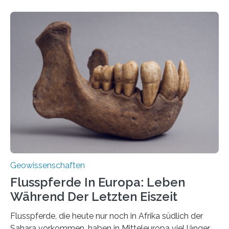
entstehen Erschütterungen – Tremore genannt –
erzeugt durch Magma oder Gase, die sich durch
Schlote einen Weg nach oben bahnen? Jun.-Prof. Dr.
Miriam Christina Reiss, Vulkanseismologin an der
Johannes Gutenberg-Universität Mainz (JGU), und ihr
Team haben am Vulkan Oldoinyo Lengai in Tansania
solche Tremore lokalisiert. „Wir konnten die Tremore
nicht nur nachweisen, sondern ihren Ort in…
Geowissenschaften
Flusspferde In Europa: Leben
Während Der Letzten Eiszeit
Flusspferde, die heute nur noch in Afrika südlich der
Sahara vorkommen, haben in Mitteleuropa viel länger