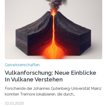
einer raffinierten Methode an der Diamond-
Röntgenquelle zu kartieren. Ihre Analyse zeigt, dass
diese Partikel es den Organismen ermöglicht haben
könnten, winzige Schwankungen sowohl in der
Richtung als auch in der Intensität des Erdmagnetfelds
wahrzunehmen. Dadurch konnten sie sich verorten und
über den Ozean navigieren. Vor einigen Jahren…
Geowissenschaften
Vulkanforschung: Neue Einblicke
In Vulkane Verstehen
Forschende der Johannes Gutenberg-Universität Mainz
konnten Tremore lokalisieren, die durch
Magmabewegungen ausgelöst werden. Wie tickt ein
10.10.2025
Vulkan? Was passiert in der Erde darunter? Wo