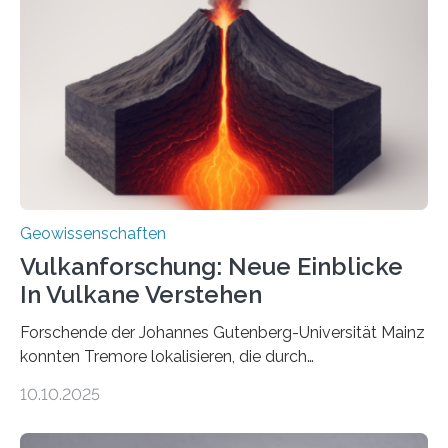
Röntgenquelle zu kartieren. Ihre Analyse zeigt, dass
diese Partikel es den Organismen ermöglicht haben
könnten, winzige Schwankungen sowohl in der
Richtung als auch in der Intensität des Erdmagnetfelds
wahrzunehmen. Dadurch konnten sie sich verorten und
über den Ozean navigieren. Vor einigen Jahren…
Geowissenschaften
Vulkanforschung: Neue Einblicke
In Vulkane Verstehen
Forschende der Johannes Gutenberg-Universität Mainz
konnten Tremore lokalisieren, die durch
Magmabewegungen ausgelöst werden. Wie tickt ein
10.10.2025
Vulkan? Was passiert in der Erde darunter? Wo
entstehen Erschütterungen – Tremore genannt –