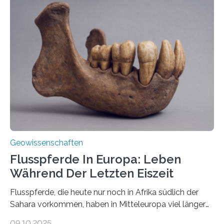
erzeugt durch Magma oder Gase, die sich durch
Schlote einen Weg nach oben bahnen? Jun.-Prof. Dr.
Miriam Christina Reiss, Vulkanseismologin an der
Johannes Gutenberg-Universität Mainz (JGU), und ihr
Team haben am Vulkan Oldoinyo Lengai in Tansania
solche Tremore lokalisiert. „Wir konnten die Tremore
nicht nur nachweisen, sondern ihren Ort in…
Geowissenschaften
Flusspferde In Europa: Leben
Während Der Letzten Eiszeit
Flusspferde, die heute nur noch in Afrika südlich der
Sahara vorkommen, haben in Mitteleuropa viel länger
überlebt, als bisher angenommen. Analysen von
09.10.2025