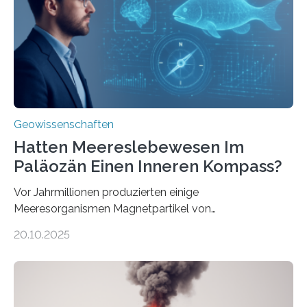
neu, um zu erklären, wie Eisen, das aus hydrothermalen
Systemen freigesetzt wird, über ganze Ozeanbecken
transportiert werden kann. „Das…
Geowissenschaften
Hatten Meereslebewesen Im
Paläozän Einen Inneren Kompass?
Vor Jahrmillionen produzierten einige
Meeresorganismen Magnetpartikel von
ungewöhnlicher Größe, die heute als Fossilien in
20.10.2025
Sedimenten zu finden sind. Nun ist es einem
internationalen Team gelungen, die magnetischen
Domänen auf einem dieser „Riesenmagnetfossilien” mit
einer raffinierten Methode an der Diamond-