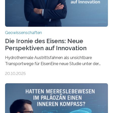
Geowissenschaften
Die Ironie des Eisens: Neue
Perspektiven auf Innovation
Hydrothermale Austrittsfahnen als unsichtbare
Transportwege für EisenEine neue Studie unter der
Leitung des MARUM – Zentrum für Marine
20.10.2025
Umweltwissenschaften der Universität Bremen –
beleuchtet, wie hydrothermale Quellen am
Meeresboden die Eisenverfügbarkeit und den globalen
Stoffkreislauf im Ozean prägen. Die Überblicksstudie
mit dem Titel „Iron’s Irony“ ist in Communications Earth
& Environment erschienen. Die Studie fasst bestehende
Forschungsergebnisse zusammen und interpretiert sie