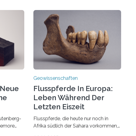
Geowissenschaften
 Neue
Flusspferde In Europa:
ne
Leben Während Der
Letzten Eiszeit
utenberg-
Flusspferde, die heute nur noch in
Tremore
Afrika südlich der Sahara vorkommen,
haben in Mitteleuropa viel länger