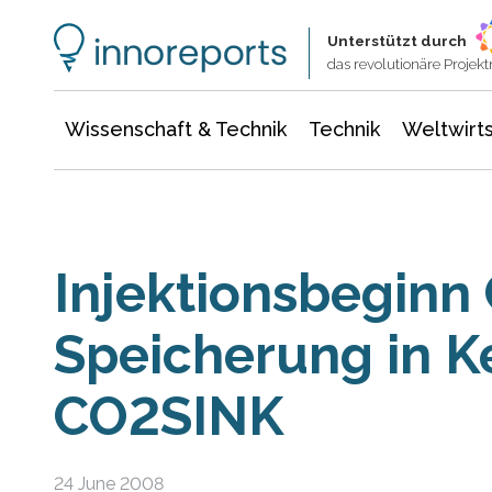
Wissenschaft & Technik
Informationstechnologie
Energie & Elektrotechnik
Unterstützt durch
das revolutionäre Proje
Wissenschaft & Technik
Technik
Weltwirts
Injektionsbeginn
Speicherung in Ke
CO2SINK
24 June 2008