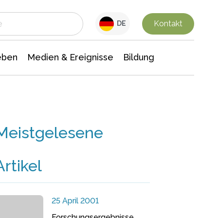
 Leben
Medien & Ereignisse
Interdisziplinäre Forschung
Veranstaltungsnachrichten
n Chemie
Gesellschaftswissenschaften
Kontakt
DE
eben
Medien & Ereignisse
Bildung
Meistgelesene
Artikel
25 April 2001
Forschungsergebnisse