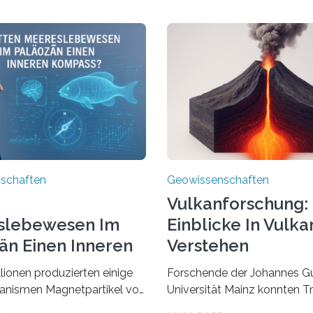
schaften
Geowissenschaften
Vulkanforschung:
slebewesen Im
Einblicke In Vulka
än Einen Inneren
Verstehen
ss?
llionen produzierten einige
Forschende der Johannes G
anismen Magnetpartikel von
Universität Mainz konnten 
cher Größe, die heute als
lokalisieren, die durch