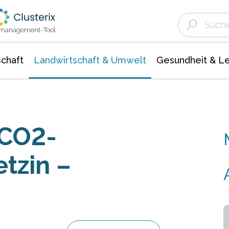
Landwirtschaft & Umwelt
Gesundheit &
Agrar- Forstwissenschaften
Unternehmensmeldungen
Biowissenschafte
Ökologie Umwelt- Naturschutz
ktmanagement-Tool
chaft
Landwirtschaft & Umwelt
Gesundheit & L
 CO2-
tzin –