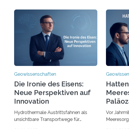
Geowissenschaften
Geowissen
Die Ironie des Eisens:
Hatten
Neue Perspektiven auf
Meere
Innovation
Paläoz
Kompa
Hydrothermale Austrittsfahnen als
Vor Jahrmi
unsichtbare Transportwege für
Meeresorg
EisenEine neue Studie unter der
ungewöhnli